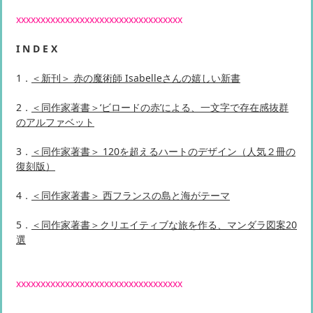
xxxxxxxxxxxxxxxxxxxxxxxxxxxxxxxxxx
I N D E X
1．
＜新刊＞ 赤の魔術師 Isabelleさんの嬉しい新書
2．
＜同作家著書＞‘ビロードの赤’による、一文字で存在感抜群
のアルファベット
3．
＜同作家著書＞ 120を超えるハートのデザイン（人気２冊の
復刻版）
4．
＜同作家著書＞ 西フランスの島と海がテーマ
5．
＜同作家著書＞クリエイティブな旅を作る、マンダラ図案20
選
xxxxxxxxxxxxxxxxxxxxxxxxxxxxxxxxxx