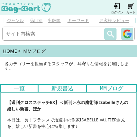
ログイン
カート
ジャンル
品目別
出版国
キーワード
お客様レビュー
HOME
> MMブログ
各カテゴリーを担当するスタッフが、耳寄りな情報をお届けしま
す。
一覧
新規書込
MMブログ
【週刊クロスステッチEX】＜新刊＞赤の魔術師 Isabelleさんの
嬉しい新書、ほか
本日は、長くフランスで活躍中の作家ISABELLE VAUTIERさん
を、嬉しい新書を中心に特集します♪