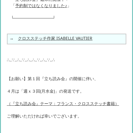
「
予約制ではなくなりました♪
」
└─────────────┘
→
クロスステッチ作家 ISABELLE VAUTIER
∴‥∵‥∴‥∵‥∴‥∴‥∵‥∴‥∵‥∴
【お願い】第１回『立ち読み会』の開催に伴い、
４月は「週ｘ３回(月水金​)」の発送です。
（『立ち読み会』テーマ：フランス・クロスステッチ書籍）
ご理解いただければ幸いでございます。