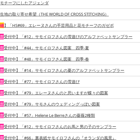
モチーフにしたアジェンダ
の取り寄せ希望（THE WORLD OF CROSS STITCHING）
当確
】「HS#69」エレーヌさんの手芸用品と花モチーフのガゼボ
投票
受付中】「#12」サモイロフさんの雪遊びのアルファベットサンプラー
投票
受付中】「#44」サモイロフさん図案 四季-夏
投票
受付中】「#48」サモイロフさん図案 四季-春
投票
受付中】「#14」サモイロフさんの夏のアルファベットサンプラー
投票
受付中】「#77」サモイロフさんの雪遊び
投票
受付中】「#79」エレーヌさんのと思いますが蝶々の図案
投票
受付中】「#79」サモさんのウェディングっぽい図案
投票
受付中】「#57」Helene Le Berreさんの薔薇2種類
投票
受付中】「#12」サモイロフさんのお馬と男の子のサンプラー
投票
受付中】「#66」裏表紙サモイロフさんの『オランダの風景』