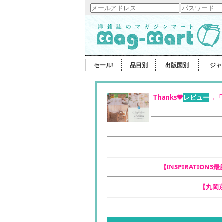
セール!
品目別
出版国別
ジャ
Thanks🧡
レビュー
→「
【INSPIRATIONS
【丸岡