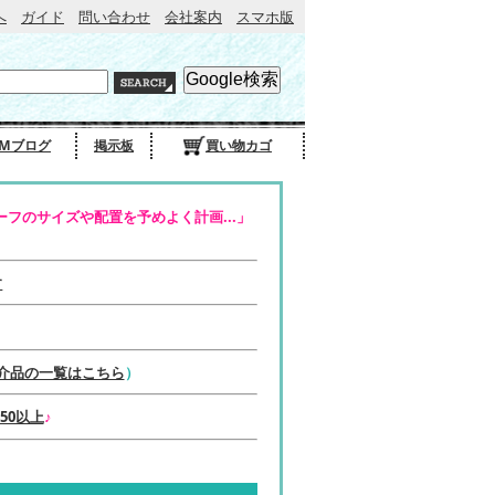
へ
ガイド
問い合わせ
会社案内
スマホ版
Mブログ
掲示板
買い物カゴ
フのサイズや配置を予めよく計画...」
す
介品の一覧はこちら
）
50以上
♪