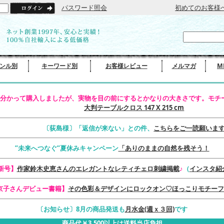
パスワード照会
初めてのお客様
ンル別
キーワード別
お客様レビュー
メルマガ
M
分かって購入しましたが、実物を目の前にするとかなりの大きさです。モチー
大判テーブルクロス 147 X 215 cm
〔荻島様〕「返信が来ない」との件、
こちらをご一読願いま
”未来へつなぐ”夏休みキャンペーン
「ありのままの自然を残そう！
最新号】
作家鈴木史恵さんのエレガントなレティチェロ刺繍掲載
♪
（
インスタ紹
京子さんデビュー書籍】
その色彩＆デザインにロックオン♡ほっこりモチーフ
〔お知らせ〕8月の商品発送も
月水金(週ｘ３回)
です
商品代￥3,500以上は送料当店負担