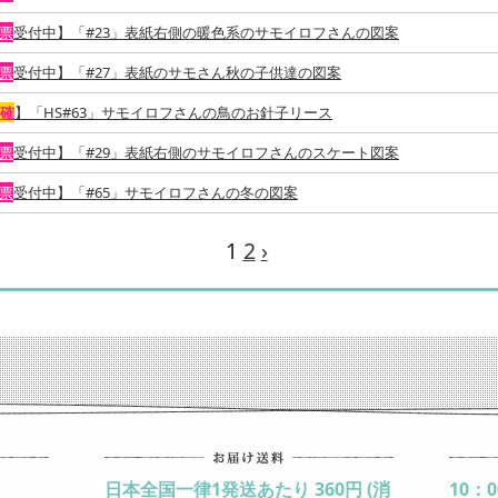
投票
受付中】「#23」表紙右側の暖色系のサモイロフさんの図案
投票
受付中】「#27」表紙のサモさん秋の子供達の図案
当確
】「HS#63」サモイロフさんの鳥のお針子リース
投票
受付中】「#29」表紙右側のサモイロフさんのスケート図案
投票
受付中】「#65」サモイロフさんの冬の図案
1
2
›
日本全国一律1発送あたり 360円 (消
10：