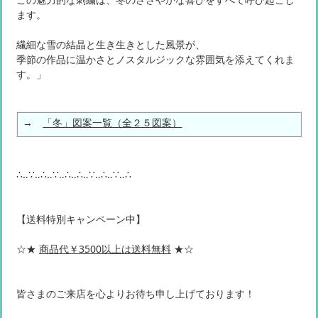
ます。
繊細な雪の結晶と生き生きとした風景が、
季節の作品に温かさとノスタルジックな雰囲気を添えてくれま
す。」
→
「冬」図案一覧（全２５図案）
∴‥∵‥∴‥∵‥∴‥∴‥∵‥∴‥∵‥∴
【送料特別キャンペーン中】
☆★
商品代￥3500以上は送料無料
★☆
皆さまのご来店を心よりお待ち申し上げております！