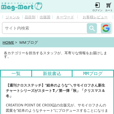
ログイン
カート
ジャンル
品目別
出版国
キーワード
お客様レビュー
HOME
> MMブログ
各カテゴリーを担当するスタッフが、耳寄りな情報をお届けしま
す。
一覧
新規書込
MMブログ
【週刊クロスステッチ】”絵本のような”＼サモイロフさん新生
チャートシリーズがスタート❣／第一弾「秋」「クリスマス＆
冬」
CREATION POINT DE CROIX誌の出版元が、サモイロフさんの
図案を”絵本のようなチャート”にプロデュースすることになりま