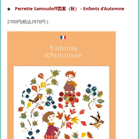
◆
Perrette Samouiloff図案（秋） - Enfants d’Automne
2700円(税込2970円 )