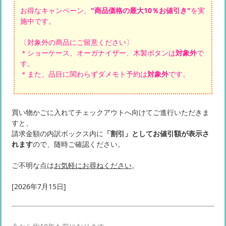
お得なキャンペーン、
"商品価格の最大10％お値引き"
を実
施中です。
〔対象外の商品にご留意ください〕
＊ショーケース、オーガナイザー、木製ボタンは
対象外
で
す。
＊また、品目に関わらずダメモト予約は
対象外
です。
買い物かごに入れてチェックアウトへ向けてご進行いただきま
すと、
請求金額の内訳ボックス内に
「割引」としてお値引額が表示さ
れます
ので、随時ご確認ください。
ご不明な点は
お気軽にお尋ねください
。
[2026年7月15日]