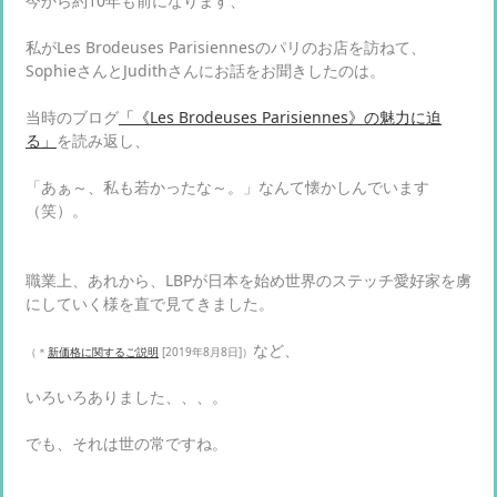
今から約10年も前になります、
私がLes Brodeuses Parisiennesのパリのお店を訪ねて、
SophieさんとJudithさんにお話をお聞きしたのは。
当時のブログ
「《Les Brodeuses Parisiennes》の魅力に迫
る」
を読み返し、
「あぁ～、私も若かったな～。」なんて懐かしんでいます
（笑）。
職業上、あれから、LBPが日本を始め世界のステッチ愛好家を虜
にしていく様を直で見てきました。
など、
（＊
新価格に関するご説明
[2019年8月8日]）
いろいろありました、、、。
でも、それは世の常ですね。