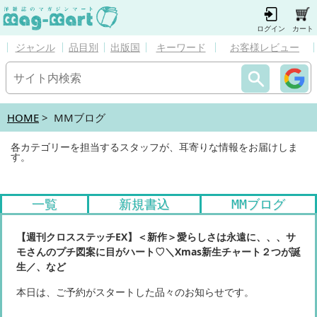
ログイン
カート
ジャンル
品目別
出版国
キーワード
お客様レビュー
HOME
> MMブログ
各カテゴリーを担当するスタッフが、耳寄りな情報をお届けしま
す。
一覧
新規書込
MMブログ
【週刊クロスステッチEX】＜新作＞愛らしさは永遠に、、、サ
モさんのプチ図案に目がハート♡＼Xmas新生チャート２つが誕
生／、など
本日は、ご予約がスタートした品々のお知らせです。