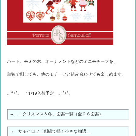
ハート、モミの木、オーナメントなどのミニモチーフを、
単独で刺しても、他のモチーフと組み合わせても楽しめます。
。°+°。 11/19入荷予定 。°+°。
→
「クリスマス＆冬」図案一覧（全２８図案）
→
サモイロフ「刺繍で描く小さな物語」