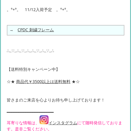
。°+°。 11/12入荷予定 。°+°。
→
CPDC 刺繍フレーム
∴‥∵‥∴‥∵‥∴‥∴‥∵‥∴‥∵‥∴
【送料特別キャンペーン中】
☆★
商品代￥3500以上は送料無料
★☆
皆さまのご来店を心よりお待ち申し上げております！
━━━━━━━━━━━━━━━━━━━━
耳寄りな情報は、
インスタグラム
にて随時発信しておりま
す。是非ご覧ください。