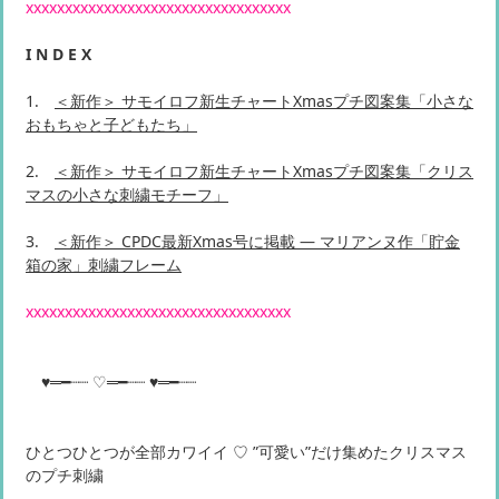
xxxxxxxxxxxxxxxxxxxxxxxxxxxxxxxxxx
I N D E X
1.
＜新作＞ サモイロフ新生チャートXmasプチ図案集「小さな
おもちゃと子どもたち」
2.
＜新作＞ サモイロフ新生チャートXmasプチ図案集「クリス
マスの小さな刺繍モチーフ」
3.
＜新作＞ CPDC最新Xmas号に掲載 ― マリアンヌ作「貯金
箱の家」刺繍フレーム
xxxxxxxxxxxxxxxxxxxxxxxxxxxxxxxxxx
♥═━┈┈ ♡═━┈┈ ♥═━┈┈
ひとつひとつが全部カワイイ ♡ ”可愛い”だけ集めたクリスマス
のプチ刺繍