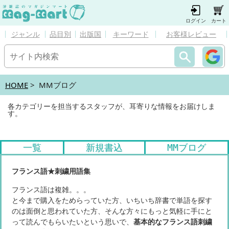
ログイン
カート
ジャンル
品目別
出版国
キーワード
お客様レビュー
HOME
> MMブログ
各カテゴリーを担当するスタッフが、耳寄りな情報をお届けしま
す。
一覧
新規書込
MMブログ
フランス語★刺繍用語集
フランス語は複雑。。。
と今まで購入をためらっていた方、いちいち辞書で単語を探す
のは面倒と思われていた方、そんな方々にもっと気軽に手にと
って読んでもらいたいという思いで、
基本的なフランス語刺繍