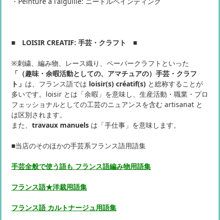
・Peinture à l'aiguille: ニードルペインティング
■ LOISIR CREATIF: 手芸・クラフト ■
※刺繍、編み物、レース織り、ペーパークラフトといった
「（趣味・余暇活動としての、アマチュアの）手芸・クラフ
ト」
は、フランス語では
loisir(s) créatif(s)
と総称することが
多いです。loisir とは「余暇」を意味し、生産活動・職業・プロ
フェッショナルとしての工芸のニュアンスを含む artisanat と
は区別されます。
また、
travaux manuels
は「手仕事」を意味します。
■当店のそのほかの手芸系フランス語用語集
手芸全般で使う語も フランス語編み物用語集
フランス語★洋裁用語集
フランス語 カルトナージュ用語集