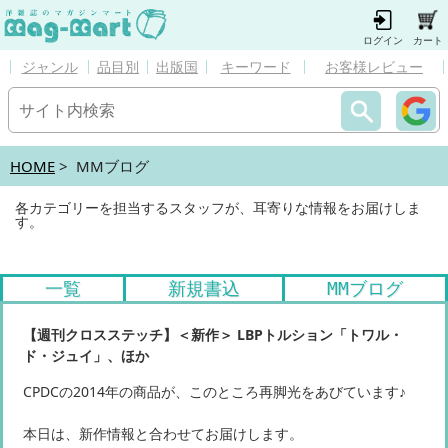
ログイン
カート
ジャンル
品目別
出版国
キーワード
お客様レビュー
HOME
> MMブログ
各カテゴリーを担当するスタッフが、耳寄りな情報をお届けしま
す。
一覧
新規書込
MMブログ
【週刊クロスステッチ】＜新作＞ LBPトルション「トワル・
ド・ジュイ」、ほか
CPDCの2014年の商品が、このところ再脚光をあびています♪
本日は、新作情報と合わせてお届けします。