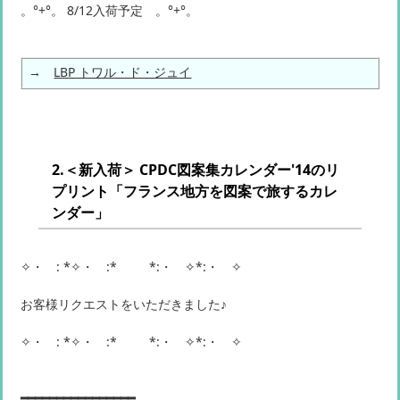
。°+°。 8/12入荷予定 。°+°。
→
LBP トワル・ド・ジュイ
2.＜新入荷＞ CPDC図案集カレンダー'14のリ
プリント「フランス地方を図案で旅するカレ
ンダー」
✧・゚: *✧・゚:* *:・゚✧*:・゚✧
お客様リクエストをいただきました♪
✧・゚: *✧・゚:* *:・゚✧*:・゚✧
━━━━━━━━━━━━━━━━