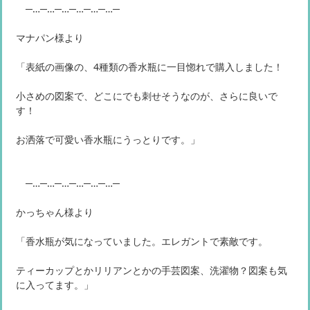
─…─…─…─…─…─…─
マナパン様より
「表紙の画像の、4種類の香水瓶に一目惚れで購入しました！
小さめの図案で、どこにでも刺せそうなのが、さらに良いで
す！
お洒落で可愛い香水瓶にうっとりです。」
─…─…─…─…─…─…─
かっちゃん様より
「香水瓶が気になっていました。エレガントで素敵です。
ティーカップとかリリアンとかの手芸図案、洗濯物？図案も気
に入ってます。」