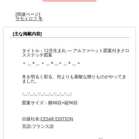
[関連ページ]
サモイロフ 冬
[主な掲載内容]
タイトル：12月生まれ ― アルファベット図案付きクロ
スステッチ図案
＊ … * … ＊ … * …＊ … * … ＊
冬を明るく彩る、何よりも素敵な贈りものがやってき
ました。
∴‥∵‥∴‥∵‥∴‥∴‥∵‥∴‥∵‥∴
図案サイズ：横88目×縦96目
出版社名:
CESAR EDITION
言語:フランス語