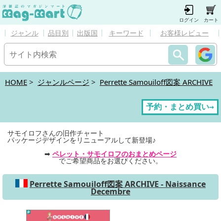
ログイン
カート
ジャンル
品目別
出版国
キーワード
お客様レビュー
HOME
>
ジャンルページ
>
Perrette Samouiloff図案 ARCHIVE
予約・まとめ買い→
サモイロフさんの旧作​チャート
パッケージデザインをリニューアルして新登場♪
➡
ペレット・サモイロフのおまとめページ
でご希望商品をお選びください。
Perrette Samouiloff図案 ARCHIVE - Naissance
Decembre