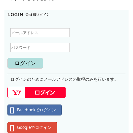
ログインのためにメールアドレスの取得のみを行います。
Facebookでログイン
Googleでログイン