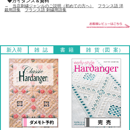
◆ガイダンス＆資料
→
当店刺繍ジャンルのご説明（初めての方へ）
フランス語 洋
裁用語集
フランス語 刺繍用語集
新入荷
雑 誌
書 籍
雑 貨（図 案）