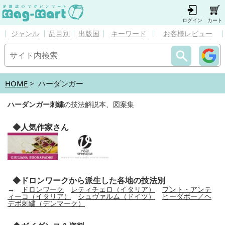
ログイン
カート
ジャンル
品目別
出版国
キーワード
お客様レビュー
HOME
> ハーダンガー
ハーダンガー刺繍
の技法解説本、図案集
◆人気作家さん
◆ドロンワークから派生した各地の技法別
→
ドロンワーク
レティチェロ（イタリア）
プント・アンテ
ィーコ（イタリア）
シュヴァルム（ドイツ）
ヒーダボー／ヘ
デボ刺繍（デンマーク）