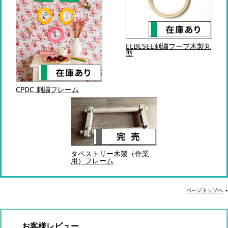
ELBESEE刺繍フープ木製丸
型
CPDC 刺繍フレーム
タペストリー木製（作業
用）フレーム
お客様レビュー