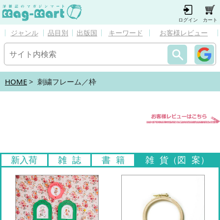
ログイン
カート
ジャンル
品目別
出版国
キーワード
お客様レビュー
HOME
> 刺繍フレーム／枠
新入荷
雑 誌
書 籍
雑 貨（図 案）