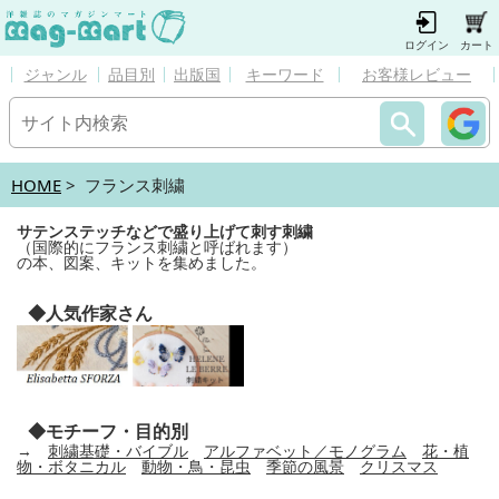
ログイン
カート
ジャンル
品目別
出版国
キーワード
お客様レビュー
HOME
> フランス刺繍
サテンステッチなどで盛り上げて刺す刺繍
（国際的にフランス刺繍と呼ばれます）
の本、図案、キットを集めました。
◆人気作家さん
◆モチーフ・目的別
→
刺繍基礎・バイブル
アルファベット／モノグラム
花・植
物・ボタニカル
動物・鳥・昆虫
季節の風景
クリスマス