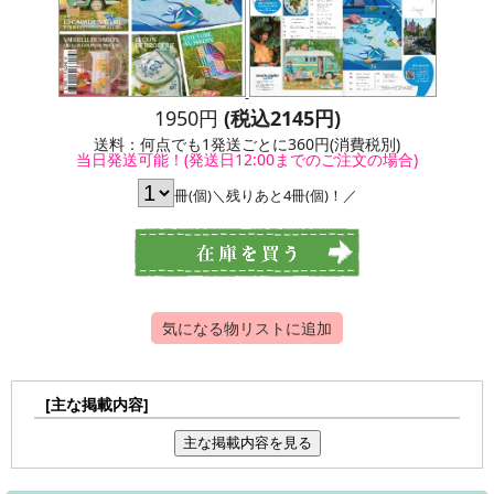
1950円
(税込2145円)
送料：何点でも1発送ごとに360円(消費税別)
当日発送可能！(発送日12:00までのご注文の場合)
冊(個)＼残りあと4冊(個)！／
気になる物リストに追加
[主な掲載内容]
主な掲載内容を見る