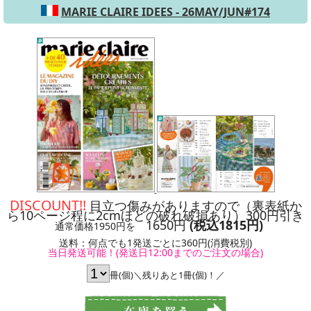
MARIE CLAIRE IDEES - 26MAY/JUN#174
DISCOUNT!!
目立つ傷みがありますので（裏表紙か
ら10ページ程に2cmほどの破れ破損あり）300円引き
1650円
(税込1815円)
通常価格1950円を
送料：何点でも1発送ごとに360円(消費税別)
当日発送可能！(発送日12:00までのご注文の場合)
冊(個)＼残りあと1冊(個)！／