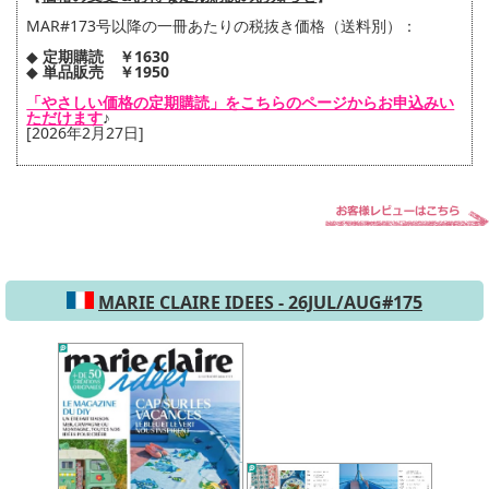
​MAR#173​号以降の一冊あたりの税抜き価格（送料別）：
​​◆​ ​​​​​​​​​
定期購読 ￥1630​
​◆​ ​​​​​​​​​
単品​販売 ￥1950​
「やさしい価格の定期購読」をこちらのページからお申込みい
ただけます
♪
[2026年2月27日]
MARIE CLAIRE IDEES - 26JUL/AUG#175