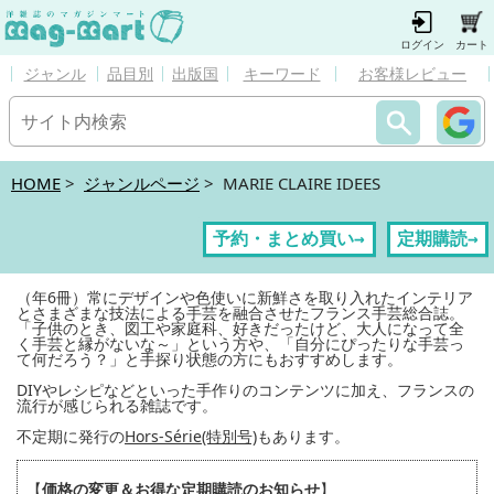
ログイン
カート
ジャンル
品目別
出版国
キーワード
お客様レビュー
HOME
>
ジャンルページ
> MARIE CLAIRE IDEES
予約・まとめ買い→
定期購読→
（年6冊）常にデザインや色使いに新鮮さを取り入れたインテリア
とさまざまな技法による手芸を融合させたフランス手芸総合誌。
「子供のとき、図工や家庭科、好きだったけど、大人になって全
く手芸と縁がないな～」という方や、「自分にぴったりな手芸っ
て何だろう？」と手探り状態の方にもおすすめします。
DIYやレシピなどといった手作りのコンテンツに加え、フランスの
流行が感じられる雑誌です。
不定期に発行の
Hors-Série(特別号)
もあります。
【
価格の変更＆お得な定期購読のお知らせ
】