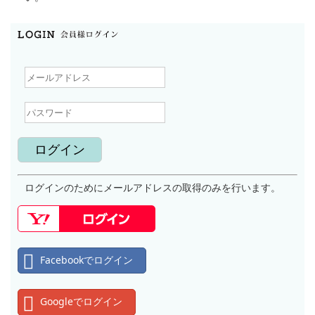
ログインのためにメールアドレスの取得のみを行います。
Facebookでログイン
Googleでログイン