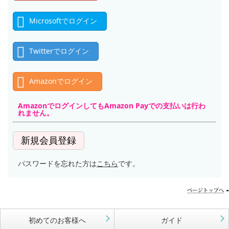
Microsoftでログイン
Twitterでログイン
Amazonでログイン
AmazonでログインしてもAmazon Payでの支払いは行わ
れません。
パスワードを忘れた方は
こちら
です。
初めてのお客様へ
ガイド