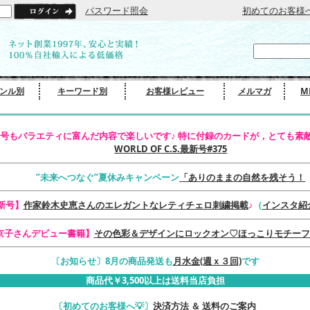
パスワード照会
初めてのお客様
ンル別
キーワード別
お客様レビュー
メルマガ
M
号もバラエティに富んだ内容で楽しいです♪ 特に付録のカードが，とても素敵
WORLD OF C.S.最新号#375
”未来へつなぐ”夏休みキャンペーン
「ありのままの自然を残そう！
最新号】
作家鈴木史恵さんのエレガントなレティチェロ刺繍掲載
♪
（
インスタ紹
京子さんデビュー書籍】
その色彩＆デザインにロックオン♡ほっこりモチーフ
〔お知らせ〕8月の商品発送も
月水金(週ｘ３回)
です
商品代￥3,500以上は送料当店負担
〔初めてのお客様へ💡〕
決済方法 ＆ 送料のご案内