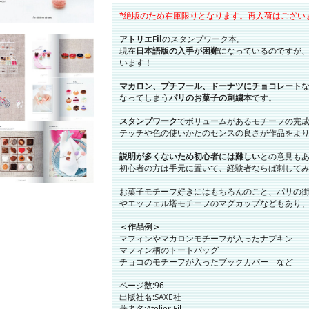
*絶版のため在庫限りとなります。再入荷はござい
アトリエFil
のスタンプワーク本。
現在
日本語版の入手が困難
になっているのですが
います！
マカロン、プチフール、ドーナツにチョコレート
なってしまう
パリのお菓子の刺繍本
です。
スタンプワーク
でボリュームがあるモチーフの完
テッチや色の使いかたのセンスの良さが作品をよ
説明が多くないため初心者には難しい
との意見も
初心者の方は手元に置いて、経験者ならば刺して
お菓子モチーフ好きにはもちろんのこと、パリの
やエッフェル塔モチーフのマグカップなどもあり
＜作品例＞
マフィンやマカロンモチーフが入ったナプキン
マフィン柄のトートバッグ
チョコのモチーフが入ったブックカバー など
ページ数:96
出版社名:
SAXE社
著者名:Atelier Fil