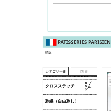
PATISSERIES PARISIE
絶版
カテゴリー別
国 別
クロスステッチ
刺繍（自由刺し）