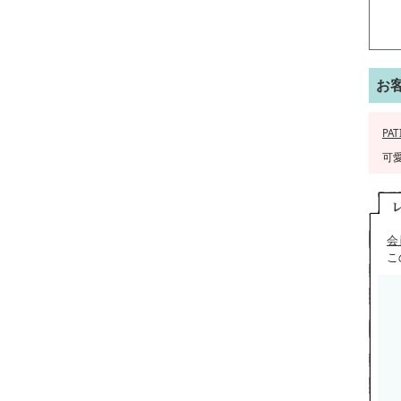
お
PA
可
会
こ