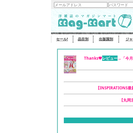
セール!
品目別
出版国別
ジャ
Thanks🧡
レビュー
→「今月
【INSPIRATIONS
【丸岡