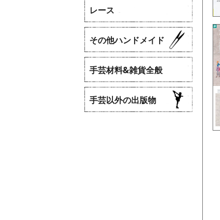
レース
​その他ハンドメイド
手芸材料&雑貨全般
手芸以外の出版物