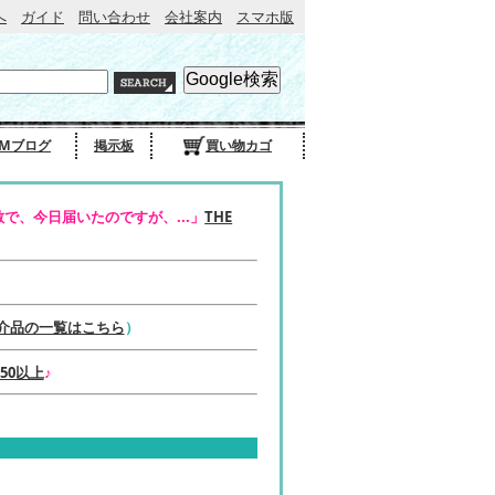
へ
ガイド
問い合わせ
会社案内
スマホ版
Mブログ
掲示板
買い物カゴ
で、今日届いたのですが、...」
THE
介品の一覧はこちら
）
50以上
♪