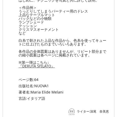
はじめに、テクニックを写真と共に詳しく説明。
＜作品例＞
うっとりしてしまうパーティー用のドレス
上品なテーブルマット
バックなどの小物類
ランプシェード
クッション
クリスマスオーナメント
など
白糸で刺された上品な作品から、色糸を使ってキュー
トに仕上げたものまでいろいろあります。
各作品の全体図案はありませんが、リピート部分まで
の縮小図案は各ページに掲載されています。
※第一弾はこちら↓
『DERUTA SFILATO』
ページ数:64
出版社名:NUOVA1
著者名:Maria Elide Melani
言語:イタリア語
ライター:深尾 奈美恵