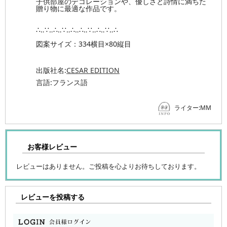
子供部屋のデコレーションや、優しさと詩情に満ちた
贈り物に最適な作品です。
∴‥∵‥∴‥∵‥∴‥∴‥∵‥∴‥∵‥∴
図案サイズ：334横目×80縦目
出版社名:
CESAR EDITION
言語:フランス語
ライター:MM
お客様レビュー
レビューはありません。ご投稿を心よりお待ちしております。
レビューを投稿する