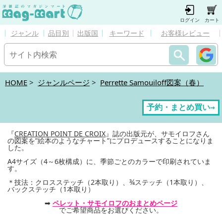
ログイン
カート
ジャンル
品目別
出版国
キーワード
お客様レビュー
HOME
>
ジャンルページ
>
Perrette Samouiloff図案（春）
予約・まとめ買い→
『
CREATION POINT DE CROIX
』誌の出版元が、サモイロフさん
の図案を”絵本のようなチャート”にプロデュースすることになりま
した。
A4サイズ（4～6枚構成）に、季節ごとのカラーで印刷されていま
す。
＊技法：クロスステッチ（2本取り）、¾ステッチ（1本取り）、
バックステッチ（1本取り）
➡
ペレット・サモイロフのおまとめページ
でご希望商品をお選びください。