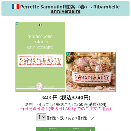
Perrette Samouiloff図案（春） - Ribambelle
anniversaire
3400円
(税込3740円)
送料：何点でも1発送ごとに360円(消費税別)
当日発送可能！(発送日12:00までのご注文の場合)
冊(個)＼残りあと1冊(個)！／