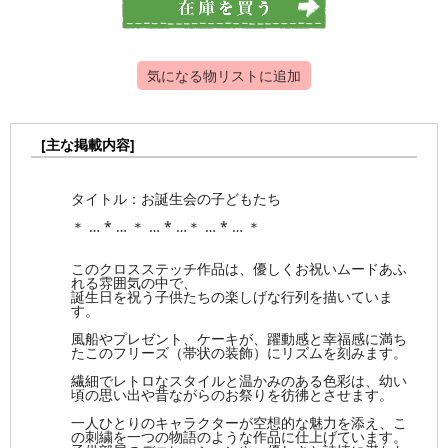
気になる物リストに追加
[主な掲載内容]
タイトル：お誕生会の子どもたち
＊ … * … ＊ … * …＊ … * … ＊
このクロスステッチ作品は、優しくお祝いムードあふ
れる雰囲気の中で、
誕生日を祝う子供たちの楽しげな行列を描いていま
す。
風船やプレゼント、ケーキが、躍動感と幸福感に満ち
たこのフリーズ（帯状の装飾）にリズムを刻みます。
繊細でレトロなスタイルと温かみのある色彩は、幼い
頃の思い出や昔ながらのお祭りを彷彿とさせます。
一人ひとりのキャラクターが空想的な魅力を添え、こ
の刺繍を一つの物語のような作品に仕上げています。