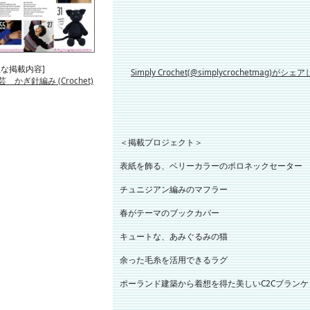
主な掲載内容]
Simply Crochet(@simplycrochetmag)がシ
芸 かぎ針編み (Crochet)
＜掲載プロジェクト＞
表紙を飾る、ベリーカラーのポロネックセーター
チュニジアン編みのマフラー
春がテーマのブックカバー
キュートな、あみぐるみの猫
余った毛糸を活用できるラグ
ポーランド建築から着想を得た美しいC2Cブランケ