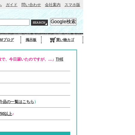
へ
ガイド
問い合わせ
会社案内
スマホ版
Mブログ
掲示板
買い物カゴ
で、今日届いたのですが、...」
THE
介品の一覧はこちら
）
50以上
♪