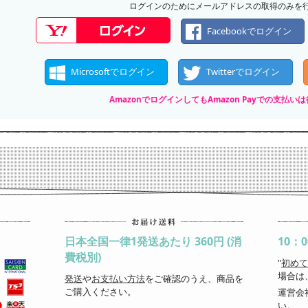
ログインのためにメールアドレスの取得のみを
Facebookでログイン
Microsoftでログイン
Twitterでログイン
AmazonでログインしてもAmazon Payでの支払
日本全国一律1発送あたり 360円 (消
10：
費税別)
"
初めて
場合は
発送
や
お支払い方法
をご確認のうえ、商品を
ご購入ください。
運営会
い。