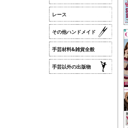
レース
​その他ハンドメイド
手芸材料&雑貨全般
手芸以外の出版物