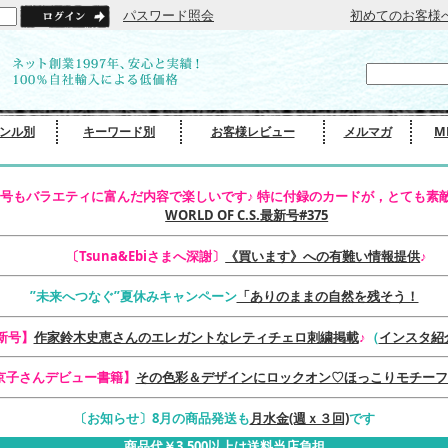
パスワード照会
初めてのお客様
ンル別
キーワード別
お客様レビュー
メルマガ
M
号もバラエティに富んだ内容で楽しいです♪ 特に付録のカードが，とても素敵
WORLD OF C.S.最新号#375
〔Tsuna&Ebiさまへ深謝〕
《買います》への有難い情報提供
♪
”未来へつなぐ”夏休みキャンペーン
「ありのままの自然を残そう！
最新号】
作家鈴木史恵さんのエレガントなレティチェロ刺繍掲載
♪
（
インスタ紹
京子さんデビュー書籍】
その色彩＆デザインにロックオン♡ほっこりモチーフ
〔お知らせ〕8月の商品発送も
月水金(週ｘ３回)
です
商品代￥3,500以上は送料当店負担