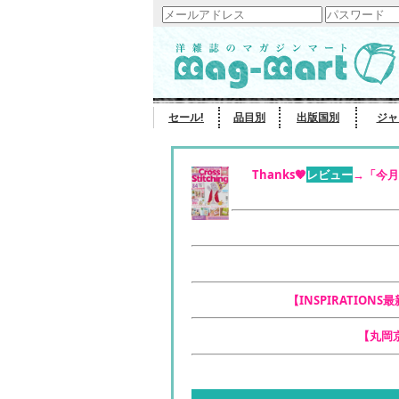
セール!
品目別
出版国別
ジャ
Thanks🧡
レビュー
→「今月
【INSPIRATIONS
【丸岡