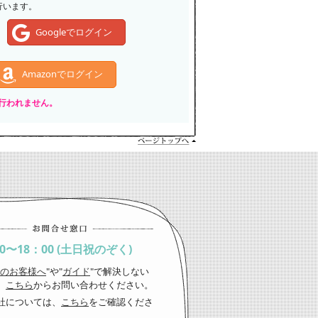
行います。
Googleでログイン
Amazonでログイン
いは行われません。
00〜18：00 (土日祝のぞく)
のお客様へ
"や"
ガイド
"で解決しない
、
こちら
からお問い合わせください。
社については、
こちら
をご確認くださ