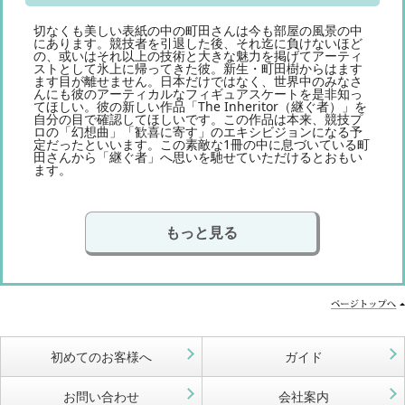
切なくも美しい表紙の中の町田さんは今も部屋の風景の中
にあります。競技者を引退した後、それ迄に負けないほど
の、或いはそれ以上の技術と大きな魅力を掲げてアーティ
ストとして氷上に帰ってきた彼。新生・町田樹からはます
ます目が離せません。日本だけではなく、世界中のみなさ
んにも彼のアーティカルなフィギュアスケートを是非知っ
てほしい。彼の新しい作品「The Inheritor（継ぐ者）」を
自分の目で確認してほしいです。この作品は本来、競技プ
ロの「幻想曲」「歓喜に寄す」のエキシビジョンになる予
定だったといいます。この素敵な1冊の中に息づいている町
田さんから「継ぐ者」へ思いを馳せていただけるとおもい
ます。
もっと見る
初めてのお客様へ
ガイド
お問い合わせ
会社案内