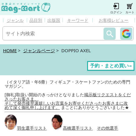
ログイン
カート
ジャンル
品目別
出版国
キーワード
お客様レビュー
HOME
>
ジャンルページ
> DOPPIO AXEL
予約・まとめ買い→
（イタリア語・年6冊）フィギュア・スケートファンのための専門
マガジン。
[御礼]取扱い開始のきっかけとなりました
掲示板リクエストをくだ
さったお客さま、
そして発売後早速嬉しいお言葉をお寄せくださったお客さまに改
めて深く御礼申し上げます。
まことにありがとうございました★
羽生選手リスト
高橋選手リスト
その他選手