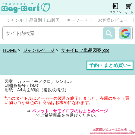
ログイン
カート
ジャンル
品目別
出版国
キーワード
お客様レビュー
HOME
>
ジャンルページ
>
サモイロフ単品図案(cp)
予約・まとめ買い→
図案：カラー／モノクロ／シンボル
刺繍糸番号：DMC
用紙：A4両面印刷（複数枚構成）
*このタイトルはメーカーの製造が終了しました。在庫のある（買
い物カゴが緑色の）商品はお求めになれます。
➡
ペレット・サモイロフのおまとめページ
でご希望商品をお選びください。