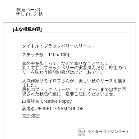
[関連ページ]
サモイロフ 秋
[主な掲載内容]
タイトル：ブラックベリーのリース
ステッチ数：110 x 100目
森の中を歩くって、なんて幸せなことでしょう。
丸くて甘いブラックベリーの実を摘んだり、野生のベ
リーを味わう瞬間の喜びはひとしおです。
人気作家サモイロフさんが、美しい秋のリースを描き
ました。
墨色のブラックベリーや、ディティールまで忠実に再
現された秋色の葉に、是非ご注目くださいませ。
出版社名:
Creative Poppy
著者名:PERRETTE SAMOUILOF
言語:英語
ライター:マガジンマート