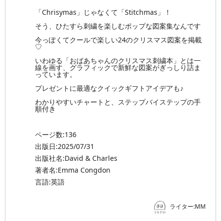
「Chrisymas」じゃなくて「Stitchmas」！
そう、ひたすら刺繍を楽しむポップな図案集なんです
今っぽくてクールで楽しい24のクリスマス図案を掲載
♡
いわゆる「おばあちゃんのクリスマス刺繍本」とは一
線を画す、グラフィックで新鮮な図案がぎっしり詰ま
っています。
プレゼントに最適なクイックギフトアイデアも♪
わかりやすいチャートと、ステップバイステップの手
順付き
ページ数:136
出版日:2025/07/31
出版社名:David & Charles
著者名:Emma Congdon
言語:英語
ライター:MM