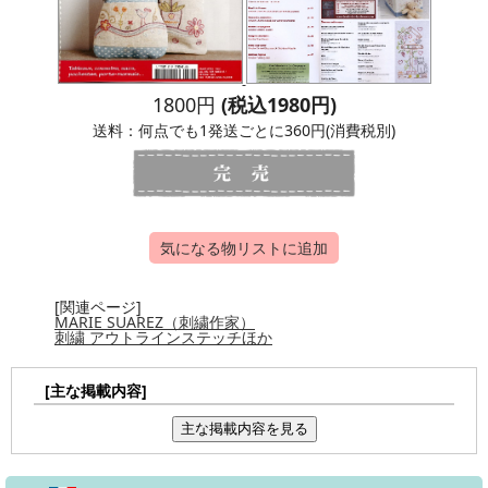
1800円
(税込1980円)
送料：何点でも1発送ごとに360円(消費税別)
気になる物リストに追加
[関連ページ]
MARIE SUAREZ（刺繍作家）
刺繍 アウトラインステッチほか
[主な掲載内容]
主な掲載内容を見る