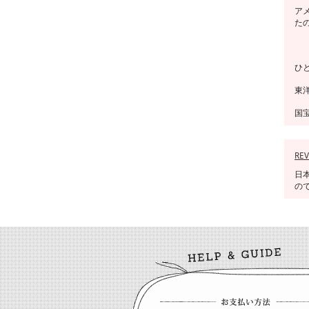
ア
た
ひ
東
国
REV
日
の