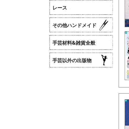
レース
​その他ハンドメイド
手芸材料&雑貨全般
手芸以外の出版物