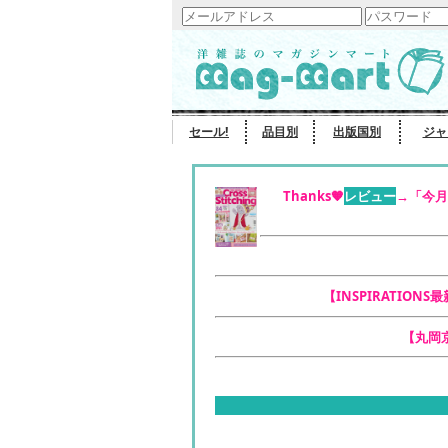
セール!
品目別
出版国別
ジャ
Thanks🧡
レビュー
→「今月
【INSPIRATIONS
【丸岡