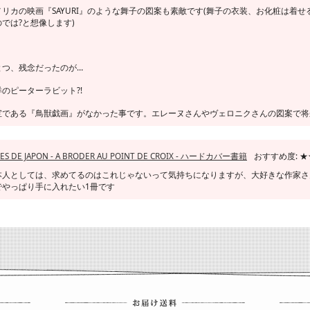
メリカの映画『SAYURI』のような舞子の図案も素敵です(舞子の衣装、お化粧は着
のでは?と想像します)
とつ、残念だったのが…
洋のピーターラビット?!
宝である『鳥獣戯画』がなかった事です。エレーヌさんやヴェロニクさんの図案で将
ES DE JAPON - A BRODER AU POINT DE CROIX - ハードカバー書籍
おすすめ度: 
本人としては、求めてるのはこれじゃないって気持ちになりますが、大好きな作家さ
でやっぱり手に入れたい1冊です