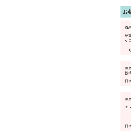
お
REV
多
そ
ち
REV
投稿
日
REV
エ
日