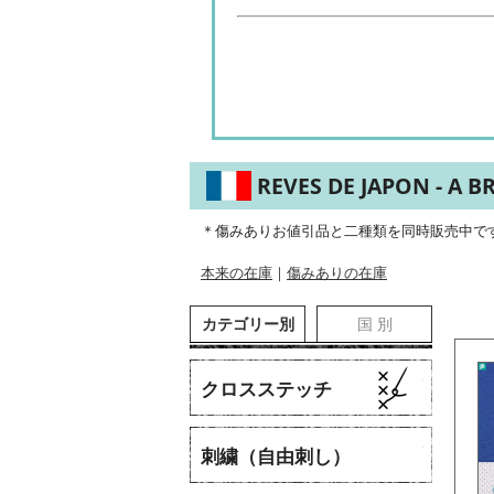
REVES DE JAPON - A 
＊傷みありお値引品と二種類を同時販売中で
本来の在庫
｜
傷みありの在庫
カテゴリー別
国 別
クロスステッチ
刺繍（自由刺し）