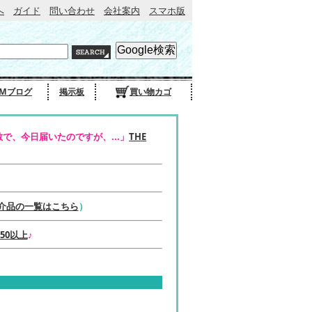
へ
ガイド
問い合わせ
会社案内
スマホ版
Mブログ
掲示板
買い物カゴ
で、今日届いたのですが、...」
THE
介品の一覧はこちら
）
50以上
♪