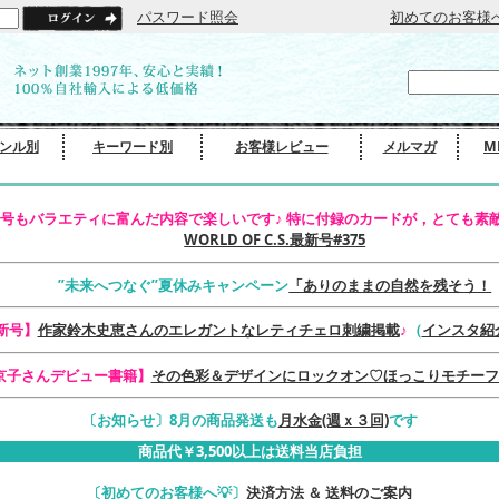
パスワード照会
初めてのお客様
ンル別
キーワード別
お客様レビュー
メルマガ
M
号もバラエティに富んだ内容で楽しいです♪ 特に付録のカードが，とても素敵
WORLD OF C.S.最新号#375
”未来へつなぐ”夏休みキャンペーン
「ありのままの自然を残そう！
最新号】
作家鈴木史恵さんのエレガントなレティチェロ刺繍掲載
♪
（
インスタ紹
京子さんデビュー書籍】
その色彩＆デザインにロックオン♡ほっこりモチーフ
〔お知らせ〕8月の商品発送も
月水金(週ｘ３回)
です
商品代￥3,500以上は送料当店負担
〔初めてのお客様へ💡〕
決済方法 ＆ 送料のご案内