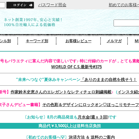
パスワード照会
初めてのお客様
ンル別
キーワード別
お客様レビュー
メルマガ
M
号もバラエティに富んだ内容で楽しいです♪ 特に付録のカードが，とても素敵
WORLD OF C.S.最新号#375
”未来へつなぐ”夏休みキャンペーン
「ありのままの自然を残そう！
最新号】
作家鈴木史恵さんのエレガントなレティチェロ刺繍掲載
♪
（
インスタ紹
京子さんデビュー書籍】
その色彩＆デザインにロックオン♡ほっこりモチーフ
〔お知らせ〕8月の商品発送も
月水金(週ｘ３回)
です
商品代￥3,500以上は送料当店負担
〔初めてのお客様へ💡〕
決済方法 ＆ 送料のご案内