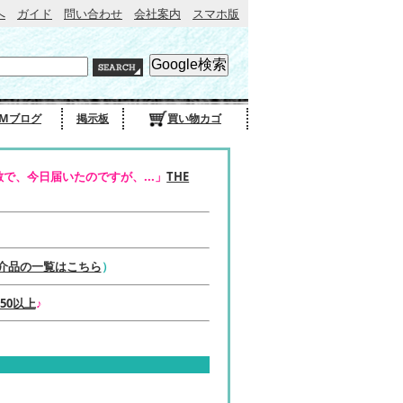
へ
ガイド
問い合わせ
会社案内
スマホ版
Mブログ
掲示板
買い物カゴ
で、今日届いたのですが、...」
THE
介品の一覧はこちら
）
50以上
♪