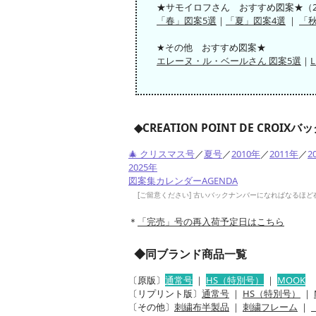
★サモイロフさん おすすめ図案★（2
「春」図案5選
｜
「夏」図案4選
｜
「
★その他 おすすめ図案★
エレーヌ・ル・ベールさん 図案5選
｜
L
◆CREATION POINT DE CRO
🎄 クリスマス号
／
夏号
／
2010年
／
2011年
／
2
2025年
図案集カレンダーAGENDA
[ご留意ください] 古いバックナンバーになればなるほ
＊
「完売」号の再入荷予定日はこちら
◆同ブランド商品一覧
〔原版〕
通常号
｜
HS（特別号）
｜
MOOK
〔リプリント版〕
通常号
｜
HS（特別号）
｜
〔その他〕
刺繍布半製品
｜
刺繍フレーム
｜