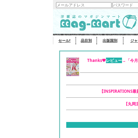
セール!
品目別
出版国別
ジャ
Thanks🧡
レビュー
→「今月
【INSPIRATIONS
【丸岡