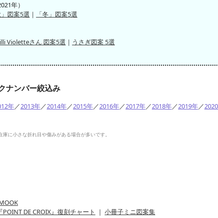
021年）
秋」図案5選
｜
「冬」図案5選
illi Violetteさん 図案5選
｜
うさぎ図案 5選
IXバックナンバー絞込み
012年
／
2013年
／
2014年
／
2015年
／
2016年
／
2017年
／
2018年
／
2019年
／
202
ど在庫に小さな折れ目や傷みがある場合が多いです。
MOOK
『POINT DE CROIX』復刻チャート
｜
小冊子ミニ図案集