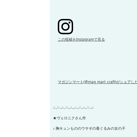
この投稿をInstagramで見る
マガジンマート(@mag_mart_craft)がシェア
∴‥∵‥∴‥∵‥∴‥∴‥∵‥∴‥∵‥∴
★ヴェロニクさん作
♪ 胸キュンもののウサギの着ぐるみの女の子