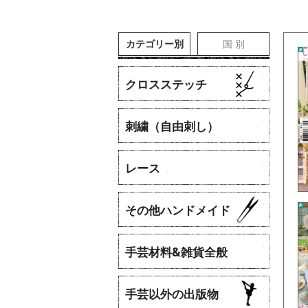
カテゴリー別
国 別
クロスステッチ
刺繍（自由刺し）
レース
​その他ハンドメイド
手芸材料&雑貨全般
手芸以外の出版物