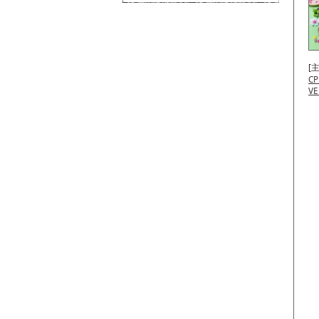
[
CP
V