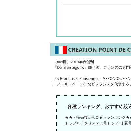
CREATION POINT DE 
（年6冊）2010年春創刊
「
De fil en aiguille
」廃刊後、フランスの専
Les Brodeuses Parisiennes
、
VERONIQUE
ーヌ・ル・ベール）
などフランスを代表する
各種ランキング、おすすめ絞
★★＜販売数から見る＞ランキング★★
トップ10
｜
クリスマス号トップ5
｜
夏号