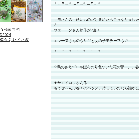
＊ … * … ＊ … * …＊ … * … ＊
サモさんの可愛いものだけ集めたらこうなりました
＆
主な掲載内容]
ヴェロニクさん新作が2点！
D2024
ERONIQUE うさぎ
エレーヌさんのウサギと女の子モチーフも♡
＊ … * … ＊ … * …＊ … * … ＊
☆鳥のさえずりやほんのり色づいた花の蕾、、、
★サモイロフさん作、
もうぜ～んぶ春！のバッグ、持っていたなら誰か