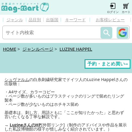
ログイン
カート
ジャンル
品目別
出版国
キーワード
お客様レビュー
HOME
>
ジャンルページ
>
LUZINE HAPPEL
予約・まとめ買い→
シュヴァルム
の白糸刺繍研究家でドイツ人のLuzine Happelさんの
出版物：
・A4サイズ、カラーコピー
・ページ数が多いものはプラスティックのリングで留めたリング
製本
・ページ数が少ないものはホチキス留め
基礎本は、刺し方、用語ともに「ここが知りたかった」と思わず
言いたくなる丁寧な解説です。
→
LuzineさんのHP
[外部リンク]（制作のアドバイスや作品を展示
した私設博物館の様子が惜しみなく紹介されています。）