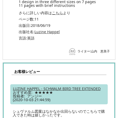
1 design in three different sizes on 7 pages
11 pages with brief instructions
さらに詳しい内容は
こちら
より
ページ数:11
出版日:2018/06/19
出版社名:
Luzine Happel
言語:英語
ライター:山内 恵美子
お客様レビュー
LUZINE HAPPEL - SCHWALM BIRD TREE EXTENDED
おすすめ度: ★★★★★
投稿者: アンジー
(2020-10-03 21:44:59)
シュヴァルム図案はなかなか出回らないのでこちらで購
入できた時は嬉しかったです。