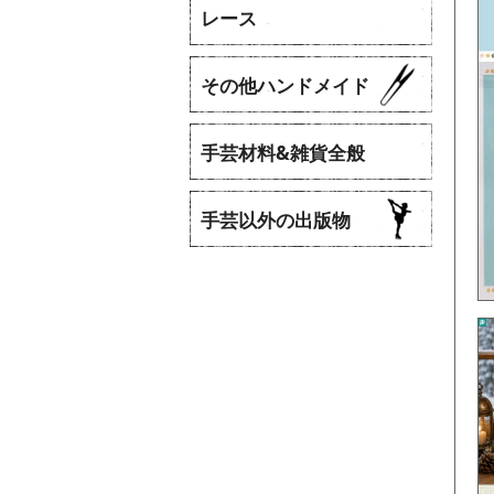
レース
​その他ハンドメイド
手芸材料&雑貨全般
手芸以外の出版物