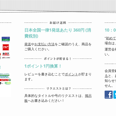
日本全国一律1発送あたり 360円 (消
10：
費税別)
"
初めて
場合は
発送
や
お支払い方法
をご確認のうえ、商品を
ご購入ください。
運営会
い。
1ポイント1円換算！
！
会員登
レビューを書き込むことで
ポイント
が貯まり
る
と、
ます。
知らせ
せん。
具体的なタイトルや号のリクエストは、
掲示
板
へお書き込みください！