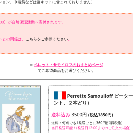
ション、巾着袋などは当キットに含まれておりません）
100】が自然保護活動へ寄付されます
。
トとの関係は、
こちらをご参照ください
。
➡
ペレット・サモイロフのおまとめページ
でご希望商品をお選びください。
Perrette Samouiloff ピー
ント、２本どり）
送料込み
3500円
(税込3850円)
送料：何点でも1発送ごとに360円(消費税別)
当日発送可能！(発送日12:00までのご注文の場合)