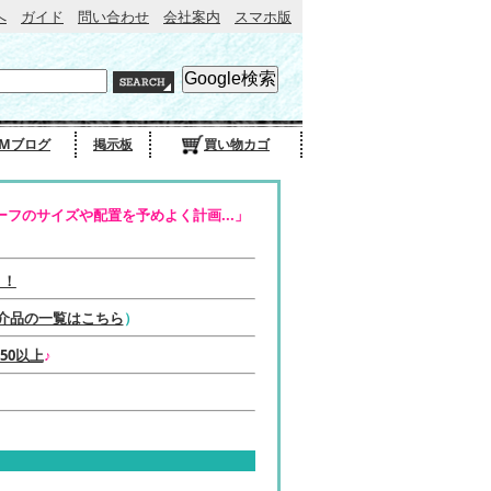
へ
ガイド
問い合わせ
会社案内
スマホ版
Mブログ
掲示板
買い物カゴ
フのサイズや配置を予めよく計画...」
う！
介品の一覧はこちら
）
50以上
♪