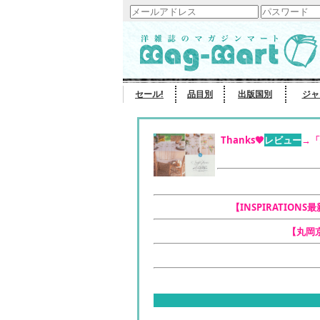
セール!
品目別
出版国別
ジャ
Thanks🧡
レビュー
→「
【INSPIRATIONS
【丸岡