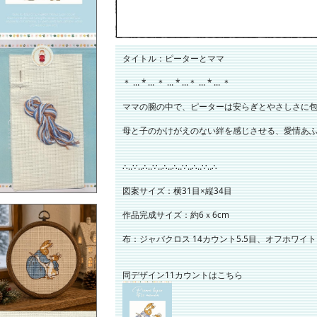
タイトル：ピーターとママ
＊ … * … ＊ … * …＊ … * … ＊
ママの腕の中で、ピーターは安らぎとやさしさに
母と子のかけがえのない絆を感じさせる、愛情あ
∴‥∵‥∴‥∵‥∴‥∴‥∵‥∴‥∵‥∴
図案サイズ：横31目×縦34目
作品完成サイズ：約6ｘ6cm
布：ジャバクロス 14カウント5.5目、オフホワイト
同デザイン11カウントはこちら