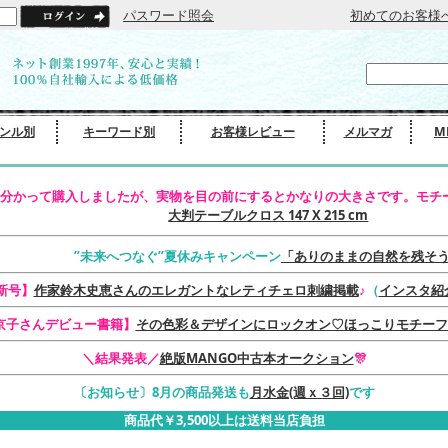
パスワード照会
初めてのお客様
ンル別
キーワード別
お客様レビュー
メルマガ
M
分かって購入しましたが、実物を目の前にするとかなりの大きさです。モチー
大判テーブルクロス 147 X 215 cm
”未来へつなぐ”夏休みキャンペーン
「ありのままの自然を残そ
最新号】
作家鈴木史恵さんのエレガントなレティチェロ刺繍掲載
♪
（
インスタ紹
京子さんデビュー書籍】
その色彩＆デザインにロックオン♡ほっこりモチーフ
＼結果発表／
絶版MANGO中古本オークション
🎊
〔お知らせ〕8月の商品発送も
月水金(週ｘ３回)
です
商品代￥3,500以上は送料当店負担