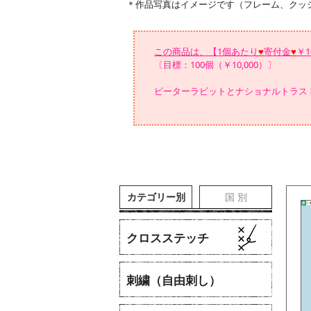
＊作品写真はイメージです（フレーム、クッ
この商品は、【1個あたり
♥
寄付金
♥
￥
〔目標：100個（￥10,000）〕
ピーターラビットとナショナルトラス
カテゴリー別
国 別
クロスステッチ
刺繍（自由刺し）