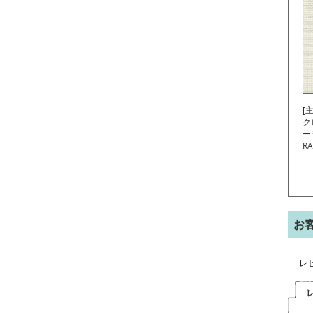
[
ク
ー
R
お
レ