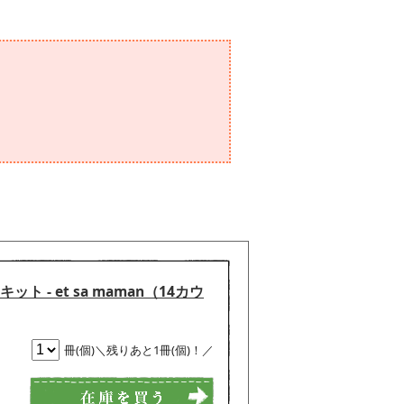
ターキット - et sa maman（14カウ
冊(個)＼残りあと1冊(個)！／