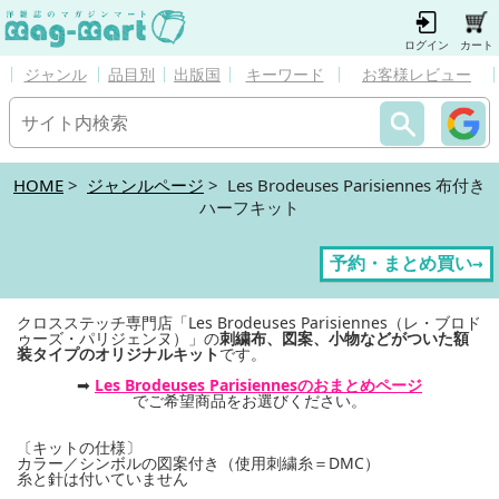
ログイン
カート
ジャンル
品目別
出版国
キーワード
お客様レビュー
HOME
>
ジャンルページ
> Les Brodeuses Parisiennes 布付き
ハーフキット
予約・まとめ買い→
クロスステッチ専門店「Les Brodeuses Parisiennes（レ・ブロド
ゥーズ・パリジェンヌ）」の
刺繍布、図案、小物などがついた額
装タイプのオリジナルキット
です。
➡
Les Brodeuses Parisiennesのおまとめページ
でご希望商品をお選びください。
〔キットの仕様〕
カラー／シンボルの図案付き（使用刺繍糸＝DMC）
糸と針は付いていません