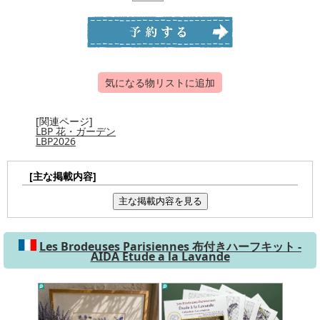
気になる物リストに追加
[関連ページ]
LBP 花・ガーデン
LBP2026
[主な掲載内容]
主な掲載内容を見る
Les Brodeuses Parisiennes 布付きハーフキット -
AIDA Etude a la Lavande