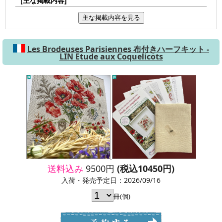
[主な掲載内容]
主な掲載内容を見る
Les Brodeuses Parisiennes 布付きハーフキット -
LIN Etude aux Coquelicots
送料込み
9500円
(税込10450円)
入荷・発売予定日：2026/09/16
冊(個)