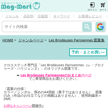
ログイン
カート
ジャンル
品目別
出版国
キーワード
お客様レビュー
HOME
>
ジャンルページ
>
Les Brodeuses Parisiennes 図案集
予約・まとめ買い→
クロスステッチ専門店「Les Brodeuses Parisiennes（レ・ブロド
ゥーズ・パリジェンヌ）」のオリジナル図案です。
➡
Les Brodeuses Parisiennesのおまとめページ
でご希望商品をお選びください。
〔図案の仕様〕
カラー／シンボル、厚めのA4用紙（冊子ではありません）、図案
のみ（作品のお仕立てなどの掲載はありません）、使用刺繍糸＝
DMC
開催中♪
お得なキャンペーン