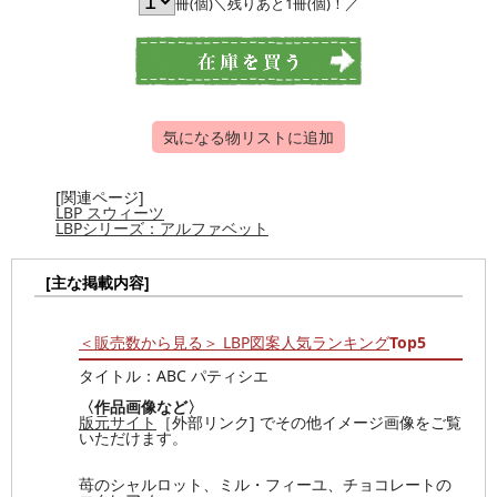
冊(個)＼残りあと1冊(個)！／
気になる物リストに追加
[関連ページ]
LBP スウィーツ
LBPシリーズ：アルファベット
[主な掲載内容]
＜販売数から見る＞ LBP図案人気ランキング
Top5
タイトル：ABC パティシエ
〈作品画像など〉
版元サイト
［外部リンク] でその他イメージ画像をご覧
いただけます。
苺のシャルロット、ミル・フィーユ、チョコレートの