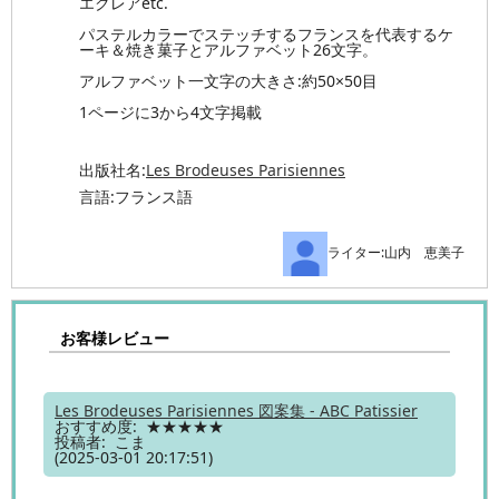
エクレアetc.
パステルカラーでステッチするフランスを代表するケ
ーキ＆焼き菓子とアルファベット26文字。
アルファベット一文字の大きさ:約50×50目
1ページに3から4文字掲載
出版社名:
Les Brodeuses Parisiennes
言語:フランス語
ライター:山内 恵美子
お客様レビュー
Les Brodeuses Parisiennes 図案集 - ABC Patissier
おすすめ度: ★★★★★
投稿者: こま
(2025-03-01 20:17:51)