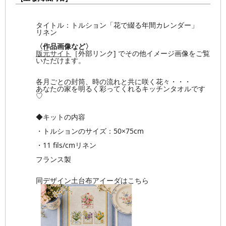
タイトル：トルション「花で綴る年間カレンダー」
リネン
〈作品画像など〉
版元サイト
［外部リンク] でその他イメージ画像をご覧
いただけます。
各月ごとの封筒、時の流れと共に咲く花々・・・
あなたの家を明るく彩ってくれるキッチンタオルです
♡
◆キットの内容
・トルションのサイズ：50×75cm
・11 fils/cmリネン
フランス製
同デザイン土台布アイーダはこちら