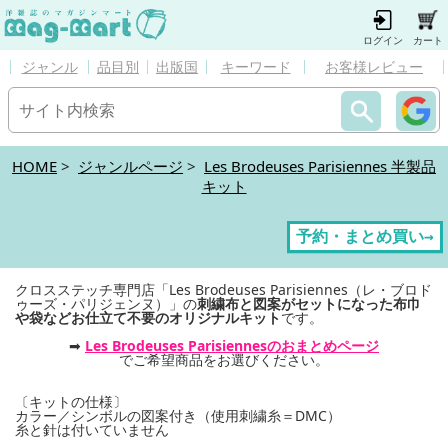
ログイン
カート
ジャンル
品目別
出版国
キーワード
お客様レビュー
HOME
>
ジャンルページ
>
Les Brodeuses Parisiennes 半製品
キット
予約・まとめ買い→
クロスステッチ専門店「Les Brodeuses Parisiennes（レ・ブロド
ゥーズ・パリジェンヌ）」の
刺繍布と図案がセットになった布巾
や袋などお仕立て不要のオリジナルキット
です。
➡
Les Brodeuses Parisiennesのおまとめページ
でご希望商品をお選びください。
〔キットの仕様〕
カラー／シンボルの図案付き（使用刺繍糸＝DMC）
糸と針は付いていません