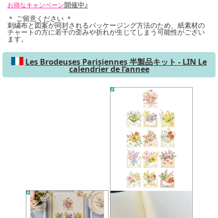
開催中♪
お得なキャンペーン
＊ ご留意ください ＊
刺繍布と図案が同封されるパッケージング方法のため、紙素材の
チャートの方に若干の歪みや折れが生じてしまう可能性がござい
ます。
Les Brodeuses Parisiennes 半製品キット - LIN Le
calendrier de l’annee