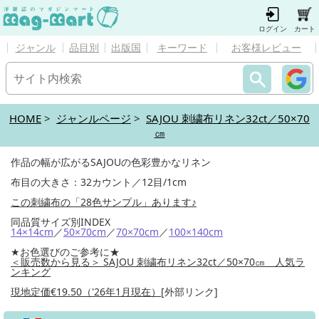
ログイン
カート
ジャンル
品目別
出版国
キーワード
お客様レビュー
HOME
>
ジャンルページ
>
SAJOU 刺繍布リネン32ct／50×70
㎝
作品の幅が広がるSAJOUの色彩豊かなリネン
布目の大きさ：32カウント／12目/1cm
この刺繍布の「28色サンプル」あります♪
同品質サイズ別INDEX
14×14cm
／
50×70cm
／
70×70cm
／
100×140cm
★お色選びのご参考に★
＜販売数から見る＞ SAJOU 刺繍布リネン32ct／50×70㎝ 人気ラ
ンキング
現地定価€19.50（'26年1月現在）
[外部リンク]