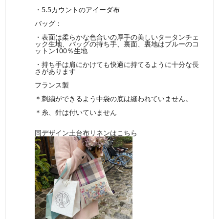
・5.5カウントのアイーダ布
バッグ：
・表面は柔らかな色合いの厚手の美しいタータンチェ
ック生地、バッグの持ち手、裏面、裏地はブルーのコ
ットン100％生地
・持ち手は肩にかけても快適に持てるように十分な長
さがあります
フランス製
＊刺繍ができるよう中袋の底は縫われていません。
＊糸、針は付いていません
同デザイン土台布リネンはこちら