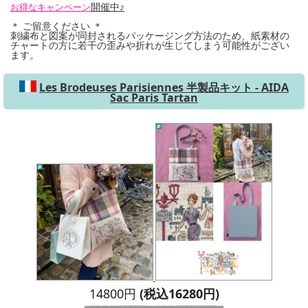
開催中♪
お得なキャンペーン
＊ ご留意ください ＊
刺繍布と図案が同封されるパッケージング方法のため、紙素材の
チャートの方に若干の歪みや折れが生じてしまう可能性がござい
ます。
Les Brodeuses Parisiennes 半製品キット - AIDA
Sac Paris Tartan
14800円
(税込16280円)