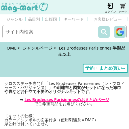
ログイン
カート
ジャンル
品目別
出版国
キーワード
お客様レビュー
HOME
>
ジャンルページ
>
Les Brodeuses Parisiennes 半製品
キット
予約・まとめ買い→
クロスステッチ専門店「Les Brodeuses Parisiennes（レ・ブロド
ゥーズ・パリジェンヌ）」の
刺繍布と図案がセットになった布巾
や袋などお仕立て不要のオリジナルキット
です。
➡
Les Brodeuses Parisiennesのおまとめページ
でご希望商品をお選びください。
〔キットの仕様〕
カラー／シンボルの図案付き（使用刺繍糸＝DMC）
糸と針は付いていません