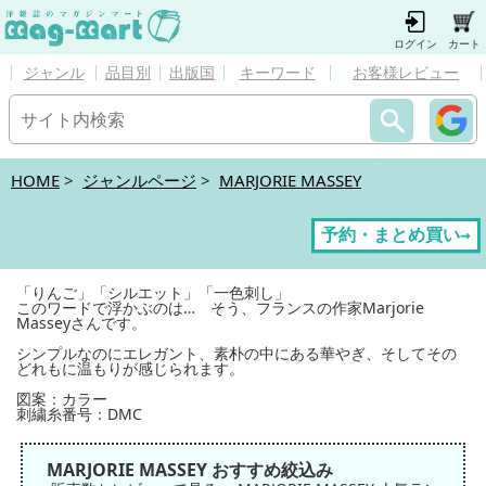
ログイン
カート
ジャンル
品目別
出版国
キーワード
お客様レビュー
HOME
>
ジャンルページ
>
MARJORIE MASSEY
予約・まとめ買い→
「りんご」「シルエット」「一色刺し」
このワードで浮かぶのは… そう、フランスの作家Marjorie
Masseyさんです。
シンプルなのにエレガント、素朴の中にある華やぎ、そしてその
どれもに温もりが感じられます。
図案：カラー
刺繍糸番号：DMC
MARJORIE MASSEY おすすめ絞込み