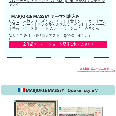
＜販売数とレビューで見る＞ MARJORIE MASSEY 人気ラン
キング
MARJORIE MASSEY テーマ別絞込み
りんご
｜
人気シリーズ：シルエット
｜
食
｜
クエーカー
｜
サン
プラー
｜
ハート
｜
モノグラム＆アルファベット
｜
メッセージ
｜
手芸
｜
イースター
｜
トワル・ドゥ・ジュイ
｜
赤ちゃん
🏆
りんご祭り「作品コンテスト」
を開催しました♪
↓↓
全作品スライドショーを是非ご覧ください♪
MARJORIE MASSEY - Quaker style V