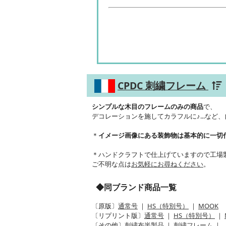
CPDC 刺繍フレーム
シンプルな木目のフレームのみの商品
で、
デコレーションを施してカラフルに♪...など
＊
イメージ画像にある装飾物は基本的に一切
＊ハンドクラフトで仕上げていますので工場
ご不明な点は
お気軽にお尋ねください
。
◆同ブランド商品一覧
〔原版〕
通常号
｜
HS（特別号）
｜
MOOK
〔リプリント版〕
通常号
｜
HS（特別号）
｜
〔その他〕
刺繍布半製品
｜
刺繍フレーム
｜