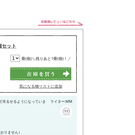
2個セット
冊(個)＼残りあと1冊(個)！／
気になる物リストに追加
で吊るせるようになっていま
ライター:MM
ておりません）