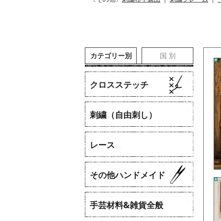
カテゴリー別
国 別
クロスステッチ
刺繍（自由刺し）
レース
​その他ハンドメイド
手芸材料&雑貨全般