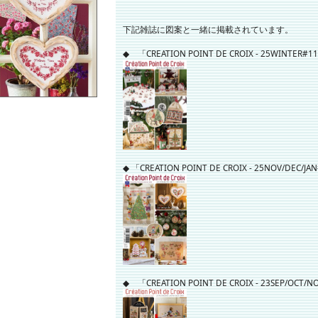
下記雑誌に図案と一緒に掲載されています。
◆ 「CREATION POINT DE CROIX - 25WINTER#1
◆ 「CREATION POINT DE CROIX - 25NOV/DEC/JA
◆ 「CREATION POINT DE CROIX - 23SEP/OCT/