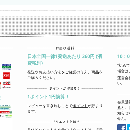
日本全国一律1発送あたり 360円 (消
10：
費税別)
"
初めて
場合は
発送
や
お支払い方法
をご確認のうえ、商品を
ご購入ください。
運営会
い。
1ポイント1円換算！
！
会員登
レビューを書き込むことで
ポイント
が貯まり
る
と、
ます。
知らせ
せん。
具体的なタイトルや号のリクエストは、
掲示