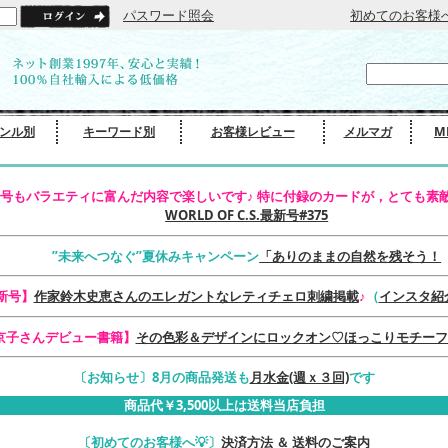
パスワード照会
初めてのお客様
ンル別
キーワード別
お客様レビュー
メルマガ
M
号もバラエティに富んだ内容で楽しいです♪ 特に付録のカードが，とても素敵
WORLD OF C.S.最新号#375
”未来へつなぐ”夏休みキャンペーン
「ありのままの自然を残そう！
最新号】
作家鈴木史恵さんのエレガントなレティチェロ刺繍掲載
♪
（
インスタ紹
京子さんデビュー書籍】
その色彩＆デザインにロックオン♡ほっこりモチーフ
〔お知らせ〕8月の商品発送も
月水金(週ｘ３回)
です
商品代￥3,500以上は送料当店負担
〔初めてのお客様へ💡〕
決済方法 ＆ 送料のご案内