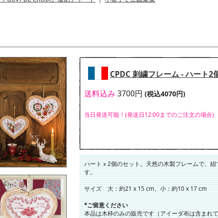
CPDC 刺繍フレーム - ハート
送料込み
3700円
(税込4070円)
当日発送可能！(発送日12:00までのご注文の場合)
ハートｘ2個のセット。天然の木製フレームで、紐
す。
サイズ 大：約21 x 15 cm、小：約10 x 17 cm
*ご留意ください
本品は木枠のみの販売です（アイーダ布は含まれ