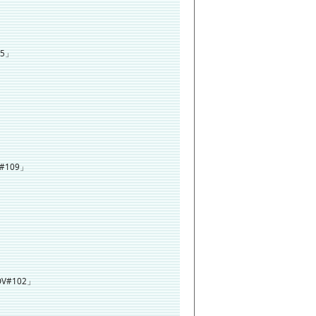
15」
N#109」
NOV#102」