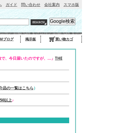
へ
ガイド
問い合わせ
会社案内
スマホ版
Mブログ
掲示板
買い物カゴ
で、今日届いたのですが、...」
THE
介品の一覧はこちら
）
50以上
♪