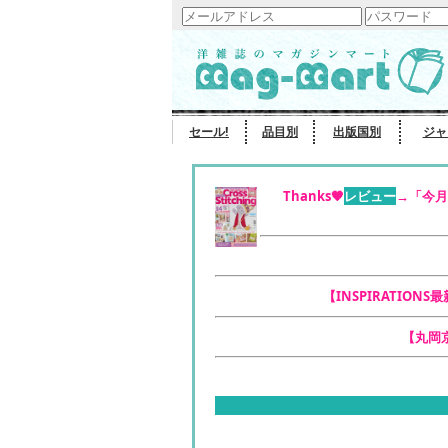
セール!
品目別
出版国別
ジャ
Thanks🧡
レビュー
→「今月
【INSPIRATIONS
【丸岡