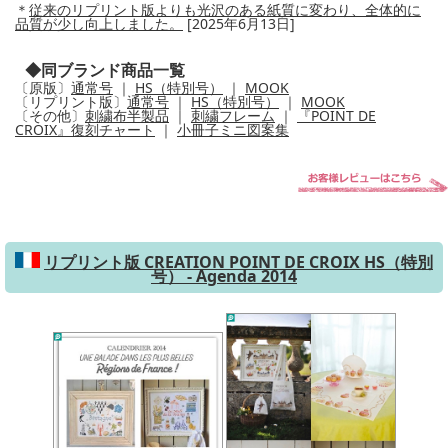
＊
従来のリプリント版よりも光沢のある紙質に変わり、全体的に
品質が少し向上しました。
[2025年6月13日]
◆同ブランド商品一覧
〔原版〕
通常号
｜
HS（特別号）
｜
MOOK
〔リプリント版〕
通常号
｜
HS（特別号）
｜
MOOK
〔その他〕
刺繍布半製品
｜
刺繍フレーム
｜
『POINT DE
CROIX』復刻チャート
｜
小冊子ミニ図案集
リプリント版 CREATION POINT DE CROIX HS（特別
号） - Agenda 2014