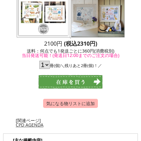
2100円
(税込2310円)
送料：何点でも1発送ごとに360円(消費税別)
当日発送可能！(発送日12:00までのご注文の場合)
冊(個)＼残りあと2冊(個)！／
気になる物リストに追加
[関連ページ]
CPD AGENDA
[主な掲載内容]