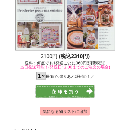
2100円
(税込2310円)
送料：何点でも1発送ごとに360円(消費税別)
当日発送可能！(発送日12:00までのご注文の場合)
冊(個)＼残りあと2冊(個)！／
気になる物リストに追加