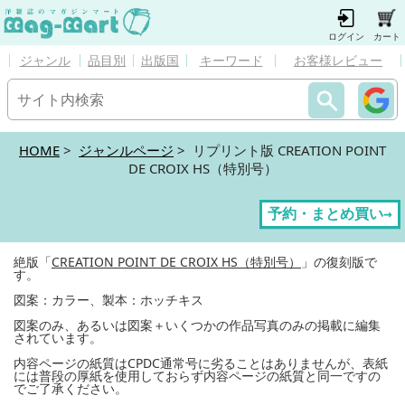
ログイン
カート
ジャンル
品目別
出版国
キーワード
お客様レビュー
HOME
>
ジャンルページ
> リプリント版 CREATION POINT
DE CROIX HS（特別号）
予約・まとめ買い→
絶版「
CREATION POINT DE CROIX HS（特別号）
」の復刻版で
す。
図案：カラー、製本：ホッチキス
図案のみ、あるいは図案＋いくつかの作品写真のみの掲載に編集
されています。
内容ページの紙質はCPDC通常号に劣ることはありませんが、表紙
には普段の厚紙を使用しておらず内容ページの紙質と同一ですの
でご了承ください。