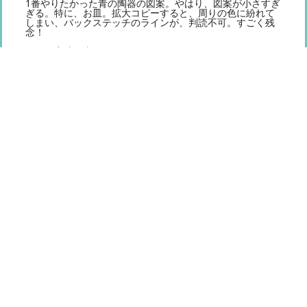
1番やりたかった青の陶器の図案。やはり、図案が小さすぎ
ぎる。特に、お皿。拡大コピーすると、周りの色に紛れて
しまい、バックステッチのラインが、判読不可。すごく残
念！
また、完成写真がないものもあり、？でしたが、再販不可
の貴重で、可愛い図案もたくさんありましたので、楽しみ
ながらチクチクしたいと思います。
もっと見る
初めてのお客様へ
ガイド
お問い合わせ
会社案内
セール品
商品一覧
メルマガ
MMブログ