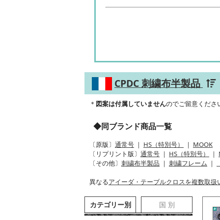
CPDC 刺繍布半製品
＊
図案は付属していません
のでご留意くださ
◆同ブランド商品一覧
〔原版〕
通常号
｜
HS（特別号）
｜
MOOK
〔リプリント版〕
通常号
｜
HS（特別号）
｜
〔その他〕
刺繍布半製品
｜
刺繍フレーム
｜
異なる
アイーダ・テーブルクロスを複数取扱
カテゴリー別
国 別