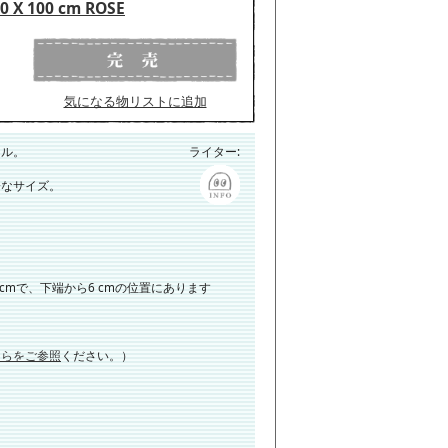
X 100 cm ROSE
気になる物リストに追加
オル。
ライター:
分なサイズ。
cmで、下端から6 cmの位置にあります
ちらをご参照
ください。）