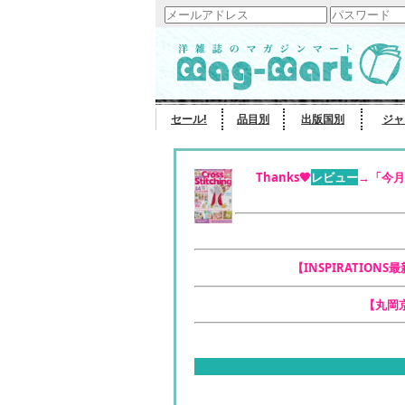
セール!
品目別
出版国別
ジャ
Thanks🧡
レビュー
→「今月
【INSPIRATIONS
【丸岡