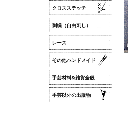
クロスステッチ
刺繍（自由刺し）
レース
​その他ハンドメイド
手芸材料&雑貨全般
手芸以外の出版物