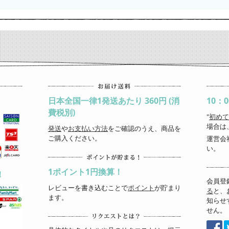
日本全国一律1発送あたり 360円 (消
10：
費税別)
"
初めて
場合は
発送
や
お支払い方法
をご確認のうえ、商品を
ご購入ください。
運営会
い。
1ポイント1円換算！
！
会員登
レビューを書き込むことで
ポイント
が貯まり
る
と、
ます。
知らせ
せん。