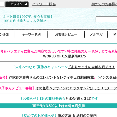
パスワード照会
初めてのお客様
ンル別
キーワード別
お客様レビュー
メルマガ
M
号もバラエティに富んだ内容で楽しいです♪ 特に付録のカードが，とても素敵
WORLD OF C.S.最新号#375
”未来へつなぐ”夏休みキャンペーン
「ありのままの自然を残そう！
最新号】
作家鈴木史恵さんのエレガントなレティチェロ刺繍掲載
♪
（
インスタ紹
京子さんデビュー書籍】
その色彩＆デザインにロックオン♡ほっこりモチーフ
〔お知らせ〕8月の商品発送も
月水金(週ｘ３回)
です
商品代￥3,500以上は送料当店負担
〔初めてのお客様へ💡〕
決済方法 ＆ 送料のご案内