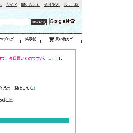
へ
ガイド
問い合わせ
会社案内
スマホ版
Mブログ
掲示板
買い物カゴ
で、今日届いたのですが、...」
THE
介品の一覧はこちら
）
50以上
♪