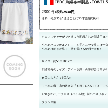
CPDC 刺繍布半製品 - TOWEL 50 
2300円
(税込2530円)
送料：何点でも1発送ごとに360円(消費税別)
クロスステッチができるよう配慮された刺繍用タ
小さめバスタオルとして、お子さんや女性には十
小さめは乾きが早く、持ち運びも便利ですね♪
サイズ：約50 x 100 cm
刺繍部分のサイズ：アイーダ織りの帯部分は高さ6 
布目の大きさ：6目/cm
（＊布の織り糸の数え方「ｘ目」については、
こ
420 gのテリークロス（パイル地）製のバスリネン
フランス製