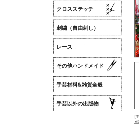
クロスステッチ
刺繍（自由刺し）
レース
​その他ハンドメイド
手芸材料&雑貨全般
手芸以外の出版物
[
M