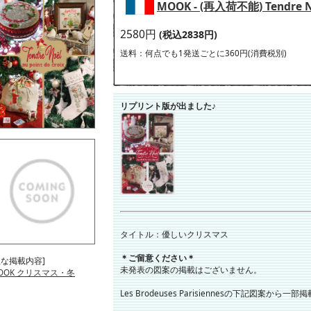
MOOK - (再入荷不能) Tendre N
2580円
(税込2838円)
送料：何点でも1発送ごとに360円(消費税別)
リプリント版が出ました♪
タイトル：優しいクリスマス
＊ご留意ください＊
主な掲載内容]
未発表の図案の掲載はございません。
OOK クリスマス・冬
Les Brodeuses Parisiennesの下記図案から