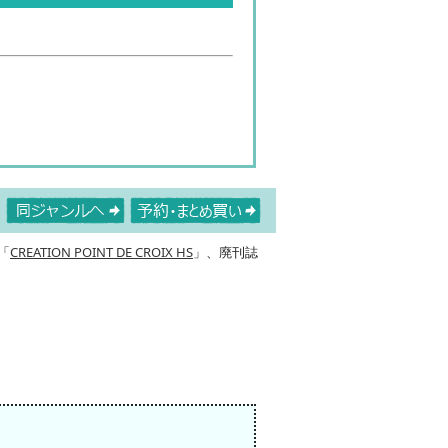
「
CREATION POINT DE CROIX HS
」、廃刊誌