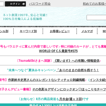
パスワード照会
初めてのお客様
ンル別
キーワード別
お客様レビュー
メルマガ
M
号もバラエティに富んだ内容で楽しいです♪ 特に付録のカードが，とても素敵
WORLD OF C.S.最新号#375
〔Tsuna&Ebiさまへ深謝〕
《買います》への有難い情報提供
♪
”未来へつなぐ”夏休みキャンペーン
「ありのままの自然を残そう！
最新号】
作家鈴木史恵さんのエレガントなレティチェロ刺繍掲載
♪
（
インスタ紹
京子さんデビュー書籍】
その色彩＆デザインにロックオン♡ほっこりモチーフ
〔お知らせ〕8月の商品発送も
月水金(週ｘ３回)
です
商品代￥3,500以上は送料当店負担