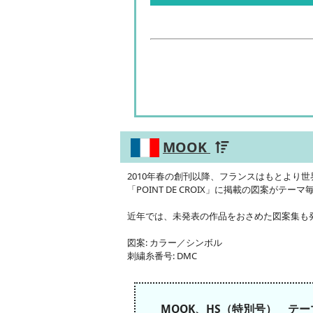
MOOK
2010年春の創刊以降、フランスはもとより
「POINT DE CROIX」に掲載の図案がテ
近年では、未発表の作品をおさめた図案集も
図案: カラー／シンボル
刺繍糸番号: DMC
MOOK、HS（特別号） テ