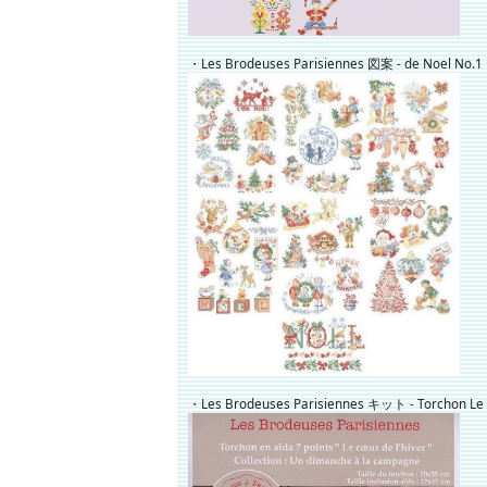
・Les Brodeuses Parisiennes 図案 - de Noel No.1
・Les Brodeuses Parisiennes キット - Torchon Le c