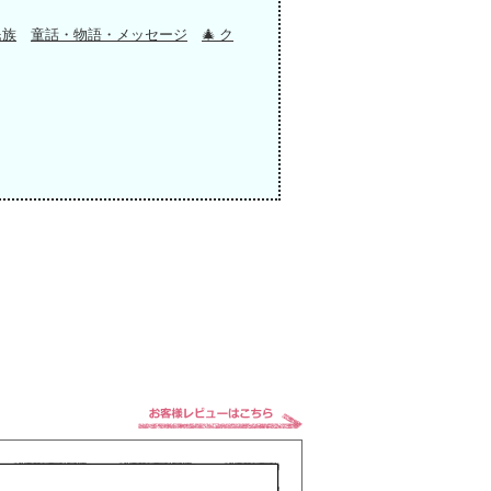
民族
童話・物語・メッセージ
🎄 ク