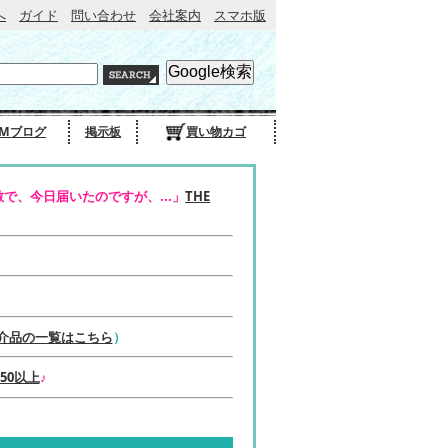
へ
ガイド
問い合わせ
会社案内
スマホ版
Mブログ
掲示板
買い物カゴ
で、今日届いたのですが、...」
THE
介品の一覧はこちら
）
50以上
♪