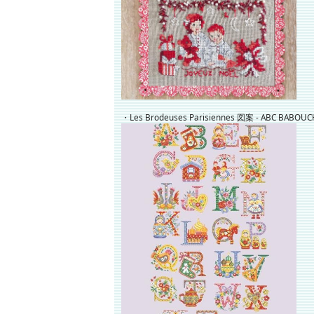
・Les Brodeuses Parisiennes 図案 - ABC BABOU