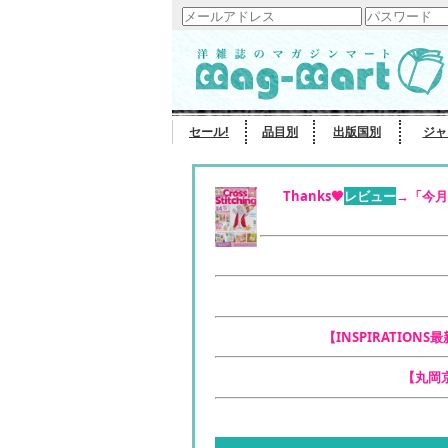
セール!
品目別
出版国別
ジャ
Thanks🧡
レビュー
→「今月
【INSPIRATIONS
【丸岡