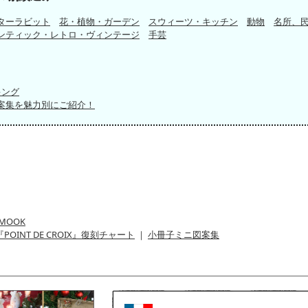
ターラビット
花・植物・ガーデン
スウィーツ・キッチン
動物
名所、
ンティック・レトロ・ヴィンテージ
手芸
キング
案集を魅力別にご紹介！
MOOK
『POINT DE CROIX』復刻チャート
｜
小冊子ミニ図案集