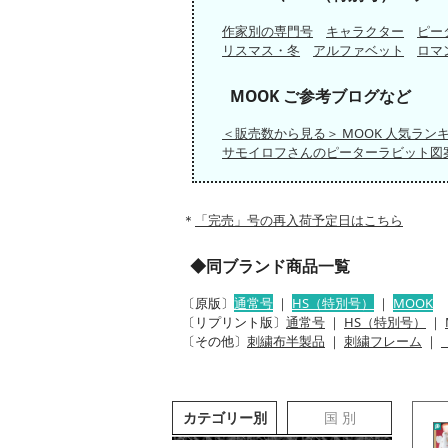
作家別の専門号
キャラクター
ピー
リスマス・冬
アルファベット
ロマ
MOOK ご参考ブログなど
＜販売数から見る＞ MOOK 人気ラン
サモイロフさんのピーターラビット図
＊
「完売」号の再入荷予定日はこちら
◆同ブランド商品一覧
〔原版〕
通常号
｜
HS（特別号）
｜
MOOK
〔リプリント版〕
通常号
｜
HS（特別号）
｜
〔その他〕
刺繍布半製品
｜
刺繍フレーム
｜
カテゴリー別
国 別