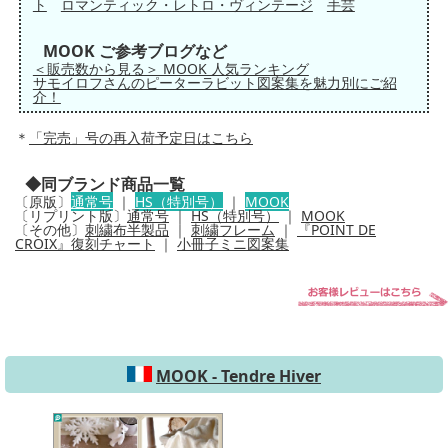
ト
ロマンティック・レトロ・ヴィンテージ
手芸
MOOK ご参考ブログなど
＜販売数から見る＞ MOOK 人気ランキング
サモイロフさんのピーターラビット図案集を魅力別にご紹
介！
＊
「完売」号の再入荷予定日はこちら
◆同ブランド商品一覧
〔原版〕
通常号
｜
HS（特別号）
｜
MOOK
〔リプリント版〕
通常号
｜
HS（特別号）
｜
MOOK
〔その他〕
刺繍布半製品
｜
刺繍フレーム
｜
『POINT DE
CROIX』復刻チャート
｜
小冊子ミニ図案集
MOOK - Tendre Hiver