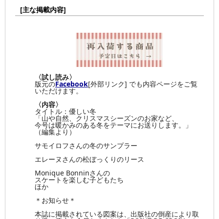
[主な掲載内容]
〈試し読み〉
版元の
Facebook
[外部リンク] でも内容ページをご覧
いただけます。
〈内容〉
タイトル：優しい冬
「山や自然、クリスマスシーズンのお家など、
今号は暖かみのある冬をテーマにお送りします。」
（編集より）
サモイロフさんの冬のサンプラー
エレーヌさんの松ぼっくりのリース
Monique Bonninさんの
スケートを楽しむ子どもたち
ほか
＊お知らせ＊
本誌に掲載されている図案は、出版社の倒産により取