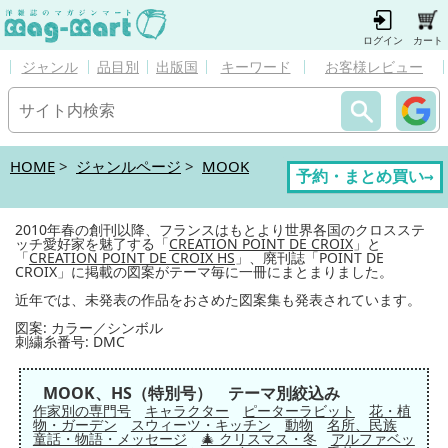
ログイン
カート
ジャンル
品目別
出版国
キーワード
お客様レビュー
HOME
>
ジャンルページ
>
MOOK
予約・まとめ買い→
2010年春の創刊以降、フランスはもとより世界各国のクロスステ
ッチ愛好家を魅了する「
CREATION POINT DE CROIX
」と
「
CREATION POINT DE CROIX HS
」、廃刊誌「POINT DE
CROIX」に掲載の図案がテーマ毎に一冊にまとまりました。
近年では、未発表の作品をおさめた図案集も発表されています。
図案: カラー／シンボル
刺繍糸番号: DMC
MOOK、HS（特別号） テーマ別絞込み
作家別の専門号
キャラクター
ピーターラビット
花・植
物・ガーデン
スウィーツ・キッチン
動物
名所、民族
童話・物語・メッセージ
🎄 クリスマス・冬
アルファベッ