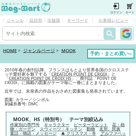
ログイン
カート
ジャンル
品目別
出版国
キーワード
お客様レビュー
HOME
>
ジャンルページ
>
MOOK
予約・まとめ買い→
2010年春の創刊以降、フランスはもとより世界各国のクロスステ
ッチ愛好家を魅了する「
CREATION POINT DE CROIX
」と
「
CREATION POINT DE CROIX HS
」、廃刊誌「POINT DE
CROIX」に掲載の図案がテーマ毎に一冊にまとまりました。
近年では、未発表の作品をおさめた図案集も発表されています。
図案: カラー／シンボル
刺繍糸番号: DMC
MOOK、HS（特別号） テーマ別絞込み
作家別の専門号
キャラクター
ピーターラビット
花・植
物・ガーデン
スウィーツ・キッチン
動物
名所、民族
童話・物語・メッセージ
🎄 クリスマス・冬
アルファベッ