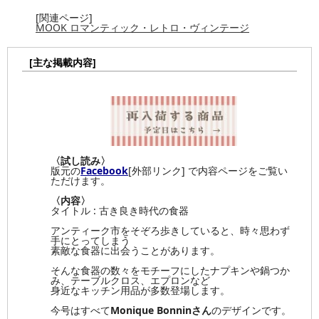
[関連ページ]
MOOK ロマンティック・レトロ・ヴィンテージ
[主な掲載内容]
〈試し読み〉
版元の
Facebook
[外部リンク] で内容ページをご覧い
ただけます。
〈内容〉
タイトル : 古き良き時代の食器
アンティーク市をそぞろ歩きしていると、時々思わず
手にとってしまう
素敵な食器に出会うことがあります。
そんな食器の数々をモチーフにしたナプキンや鍋つか
み、テーブルクロス、エプロンなど
身近なキッチン用品が多数登場します。
今号はすべて
Monique Bonninさん
のデザインです。