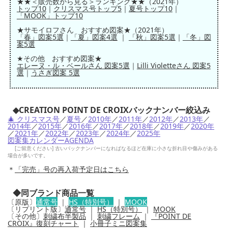
★★＜販売数から見る＞ランキング★★（2021年）
トップ10
｜
クリスマス号トップ5
｜
夏号トップ10
｜
「MOOK」トップ10
★サモイロフさん おすすめ図案★（2021年）
「春」図案5選
｜
「夏」図案4選
｜
「秋」図案5選
｜
「冬」図
案5選
★その他 おすすめ図案★
エレーヌ・ル・ベールさん 図案5選
｜
Lilli Violetteさん 図案5
選
｜
うさぎ図案 5選
◆CREATION POINT DE CROIXバックナンバー絞込み
🎄 クリスマス号
／
夏号
／
2010年
／
2011年
／
2012年
／
2013年
／
2014年
／
2015年
／
2016年
／
2017年
／
2018年
／
2019年
／
2020年
／
2021年
／
2022年
／
2023年
／
2024年
／
2025年
図案集カレンダーAGENDA
[ご留意ください] 古いバックナンバーになればなるほど在庫に小さな折れ目や傷みがある
場合が多いです。
＊
「完売」号の再入荷予定日はこちら
◆同ブランド商品一覧
〔原版〕
通常号
｜
HS（特別号）
｜
MOOK
〔リプリント版〕
通常号
｜
HS（特別号）
｜
MOOK
〔その他〕
刺繍布半製品
｜
刺繍フレーム
｜
『POINT DE
CROIX』復刻チャート
｜
小冊子ミニ図案集