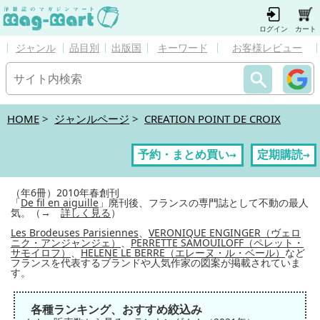
ログイン
カート
ジャンル
品目別
出版国
キーワード
お客様レビュー
HOME
>
ジャンルページ
>
CREATION POINT DE CROIX
予約・まとめ買い→
定期購読→
（年6冊）2010年春創刊
「
De fil en aiguille
」廃刊後、フランスの専門誌として不動の最人
気。（→
詳しく見る
）
Les Brodeuses Parisiennes
、
VERONIQUE ENGINGER（ヴェロ
ニク・アンジャンジェ）
、
PERRETTE SAMOUILOFF（ペレット・
サモイロフ）
、
HELENE LE BERRE（エレーヌ・ル・ベール）
など
フランスを代表するブランドや人気作家の図案が掲載されていま
す。
各種ランキング、おすすめ絞込み