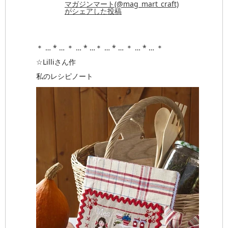
マガジンマート(@mag_mart_craft)
がシェアした投稿
＊ … * … ＊ … * …＊ … * … ＊ … * … ＊
☆Lilliさん作
私のレシピノート