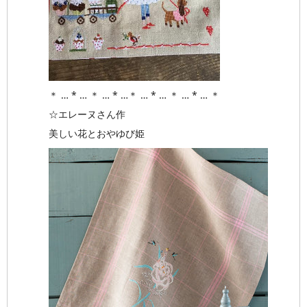
＊ … * … ＊ … * …＊ … * … ＊ … * … ＊
☆エレーヌさん作
美しい花とおやゆび姫